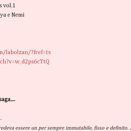
s vol.1
Rya e Nemi
/labolzan/?fref=ts
tch?v=w_d2ps6cTtQ
aga....
..
credeva essere un per sempre immutabile, fisso e definito.