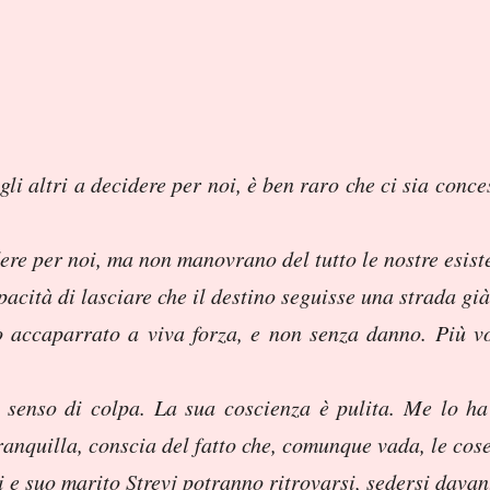
i altri a decidere per noi, è ben raro che ci sia conce
ere per noi, ma non manovrano del tutto le nostre esist
acità di lasciare che il destino seguisse una strada già
accaparrato a viva forza, e non senza danno. Più volt
senso di colpa. La sua coscienza è pulita. Me lo ha r
ranquilla, conscia del fatto che, comunque vada, le cose
i e suo marito Strevj potranno ritrovarsi, sedersi davant