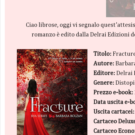
Ciao librose, oggi vi segnalo quest'attesi
romanzo è edito dalla Delrai Edizioni de
Titolo:
Fractur
Autore:
Barbar
Editore:
Delrai 
Genere:
Distopi
Prezzo e-book:
Data uscita e-b
Uscita cartacei:
Cartaceo Delux
Cartaceo Econo