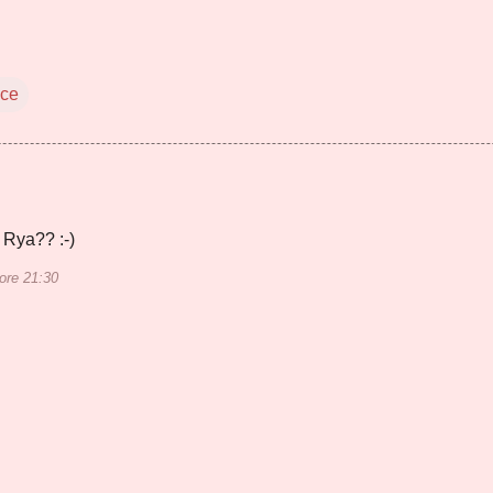
nce
 Rya?? :-)
ore 21:30