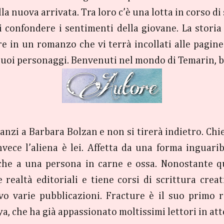
lla nuova arrivata. Tra loro c’è una lotta in corso d
di confondere i sentimenti della giovane. La stor
e in un romanzo che vi terrà incollati alle pagine 
i suoi personaggi. Benvenuti nel mondo di Temarin, 
anzi a Barbara Bolzan e non si tirerà indietro. Chie
vece l’aliena è lei. Affetta da una forma inguarib
 che a una persona in carne e ossa. Nonostante q
e realtà editoriali e tiene corsi di scrittura creat
ttivo varie pubblicazioni. Fracture è il suo primo
Rya, che ha già appassionato moltissimi lettori in att