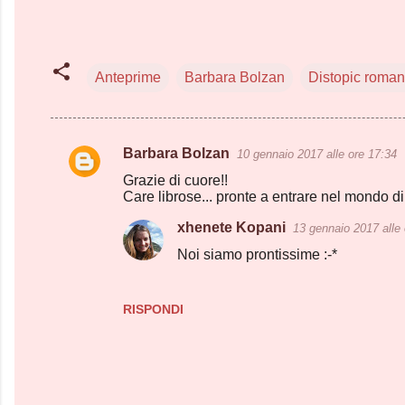
Anteprime
Barbara Bolzan
Distopic roma
Barbara Bolzan
10 gennaio 2017 alle ore 17:34
C
Grazie di cuore!!
o
Care librose... pronte a entrare nel mondo di
m
xhenete Kopani
13 gennaio 2017 alle 
m
Noi siamo prontissime :-*
e
n
RISPONDI
t
i