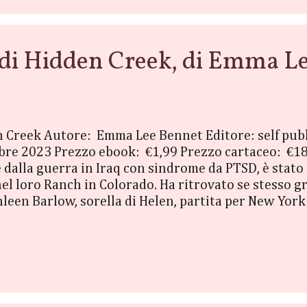
di Hidden Creek, di Emma L
den Creek Autore: Emma Lee Bennet Editore: self pu
re 2023 Prezzo ebook: €1,99 Prezzo cartaceo: €18
dalla guerra in Iraq con sindrome da PTSD, è stato 
nel loro Ranch in Colorado. Ha ritrovato se stesso g
hleen Barlow, sorella di Helen, partita per New York
ia senza scrupoli che fa soldi e si diverte evitand
ma viene travolta da una terribile solitudine. Si lice
 Al suo arrivo trova una situazione sconcertante: un