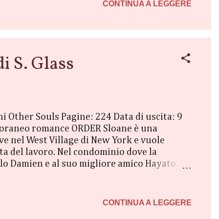
alla sua zona di comfort e apprendere nu...
CONTINUA A LEGGERE
i S. Glass
ni Other Souls Pagine: 224 Data di uscita: 9
mporaneo romance ORDER Sloane è una
ve nel West Village di New York e vuole
ita del lavoro. Nel condominio dove la
llo Damien e al suo migliore amico Hayato. I
ebroso Damien che la ragazza riesce a
 incontro, tra Damien e Sloane si instaura una
ibrio di questa peculiare famiglia viene
CONTINUA A LEGGERE