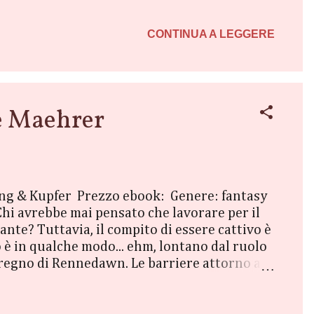
vince a indagare sulla misteriosa morte di
 si tratti di omicidio e spinge Jessamine a
CONTINUA A LEGGERE
e Maehrer
ling & Kupfer Prezzo ebook: Genere: fantasy
 Chi avrebbe mai pensato che lavorare per il
nte? Tuttavia, il compito di essere cattivo è
 è in qualche modo... ehm, lontano dal ruolo
 regno di Rennedawn. Le barriere attorno al
 ai nemici... compreso il loro numero uno, il
 covo del suo capo, tutte le sue opere nefande