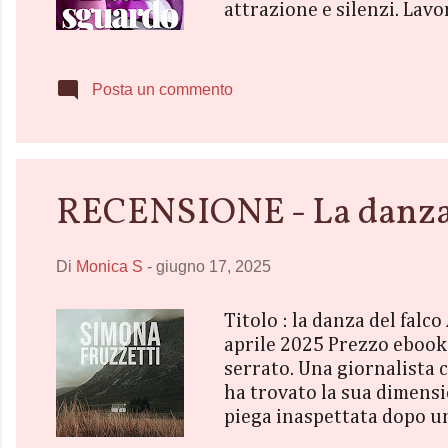
attrazione e silenzi. Lavo
Poi una notte è cambiato tu
accanto a me, come mai pr
della vita che avevo. Ma, 
Posta un commento
Senses, pensavo che bastas
RECENSIONE - La danza d
Di
Monica S
-
giugno 17, 2025
Titolo : la danza del falc
aprile 2025 Prezzo ebook 
serrato. Una giornalista 
ha trovato la sua dimensi
piega inaspettata dopo un 
accetta controvoglia di es