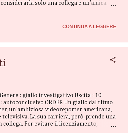
a considerarla solo una collega e un’amica.
ti... tutto svanito. Ma c’era lei, Irina, sempre
le? Io non voglio essere un peso, un’ombra
Irina Vassileva e sono la creatrice del Six
CONTINUA A LEGGERE
ti
Genere : giallo investigativo Uscita : 10
e : autoconclusivo ORDER Un giallo dal ritmo
nter, un’ambiziosa videoreporter americana,
televisiva. La sua carriera, però, prende una
 collega. Per evitare il licenziamento,
oristica. Una volta giunta nelle Highlands si