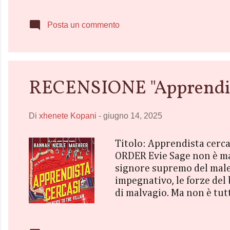
trova di fronte a un’oppo
una giovane ragazza che si
Posta un commento
scoprire la verità. Attra...
RECENSIONE "Apprendist
Di
xhenete Kopani
-
giugno 14, 2025
Titolo: Apprendista cerc
ORDER Evie Sage non è mai 
signore supremo del male,
impegnativo, le forze del
di malvagio. Ma non è tut
castello si stanno indebol
re. Ora è il momento per E