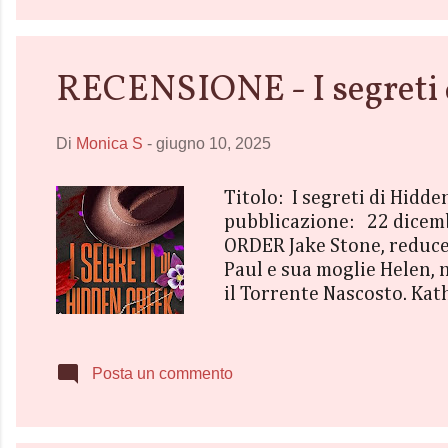
RECENSIONE - I segreti 
Di
Monica S
-
giugno 10, 2025
Titolo: I segreti di Hid
pubblicazione: 22 dicemb
ORDER Jake Stone, reduce 
Paul e sua moglie Helen, 
il Torrente Nascosto. Kat
diventata una pubblicitar
da sola il cancro al seno 
aiuto nella sua famiglia.
Posta un commento
uccisa...