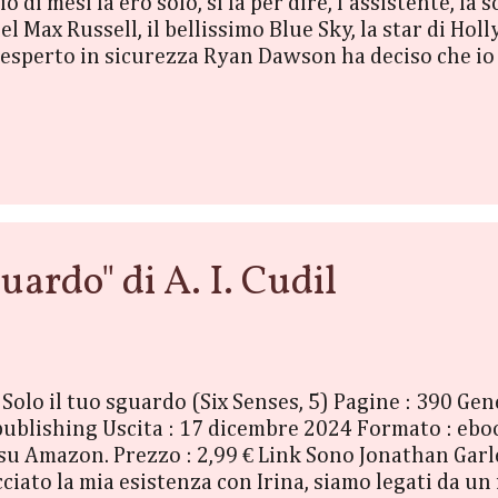
 di mesi fa ero solo, si fa per dire, l’assistente, la
el Max Russell, il bellissimo Blue Sky, la star di Ho
’esperto in sicurezza Ryan Dawson ha deciso che io
 internazionale senza dare nell’occhio? Nella fattor
iamo, io e Ryan ci fingeremo una coppia per rendere 
re la controfigura di sé stesso e con noi ci sarà anc
a proteggerci, ma c...
uardo" di A. I. Cudil
 : Solo il tuo sguardo (Six Senses, 5) Pagine : 390 
 publishing Uscita : 17 dicembre 2024 Formato : eb
 Amazon. Prezzo : 2,99 € Link Sono Jonathan Garlen
ciato la mia esistenza con Irina, siamo legati da un 