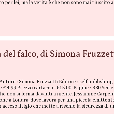
ro per lei, ma la verità è che non sono mai riuscito 
tto. Il mio mondo è scomparso: la luce, i colori, i vol
ima. Mi dice che mi ama. E io? Come faccio a creder
allo stesso tempo, non posso fare a meno di lei. Sono 
se a...
el falco, di Simona Fruzzet
o Autore : Simona Fruzzetti Editore : self publishing 
: € 4.99 Prezzo cartaceo : €15.00 Pagine : 330 Seri
che non si ferma davanti a niente. Jessamine Carpe
one a Londra, dove lavora per una piccola emittente 
acceso litigio che mette a rischio la sicurezza di un
sere inviata in Scozia per coprire una notizia folkl