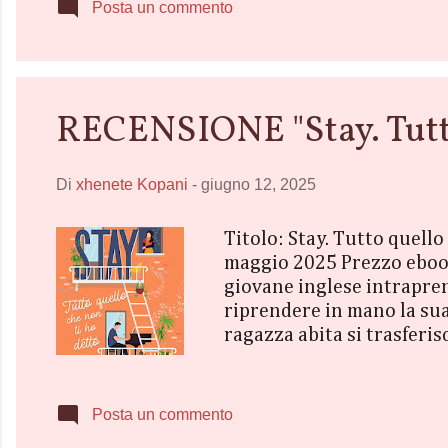
e forse (a condizione che 
Posta un commento
RECENSIONE "Stay. Tutto 
Di
xhenete Kopani
-
giugno 12, 2025
Titolo: Stay. Tutto quello
maggio 2025 Prezzo eboo
giovane inglese intrapren
riprendere in mano la sua 
ragazza abita si trasferis
quattro stringono subito 
ottenere un lavoro a Wall 
profonda amicizia, che nel
Posta un commento
sconvolto dall’arrivo della