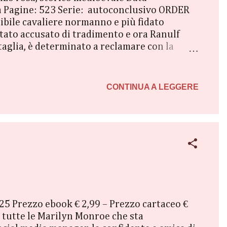
a Pagine: 523 Serie: autoconclusivo ORDER
mibile cavaliere normanno e più fidato
 stato accusato di tradimento e ora Ranulf
aglia, è determinato a reclamare con la
iulla timida di un tempo: adesso è una donna
 Tra lei, prigioniera di Ranulf, e il guerriero
rmatura del conquistatore c'è un uomo capace
CONTINUA A LEGGERE
2025 Prezzo ebook € 2,99 – Prezzo cartaceo €
 tutte le Marilyn Monroe che sta