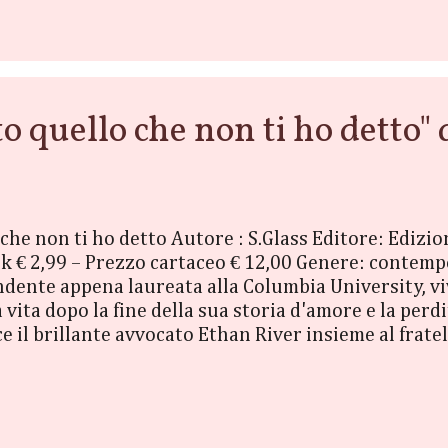
nessuno lo scopra) l'intero regno. È ora di uscire d
quello che non ti ho detto" d
 che non ti ho detto Autore : S.Glass Editore: Edizio
k € 2,99 – Prezzo cartaceo € 12,00 Genere: conte
dente appena laureata alla Columbia University, vi
vita dopo la fine della sua storia d'amore e la perd
ce il brillante avvocato Ethan River insieme al frate
un’amicizia speciale ed è proprio grazie al bel ten
Street e a ritrovare la serenità. Fin dal loro primo
 tempo si trasformerà in qualcosa di più. Ma l'equil
 rossa Raven, ...