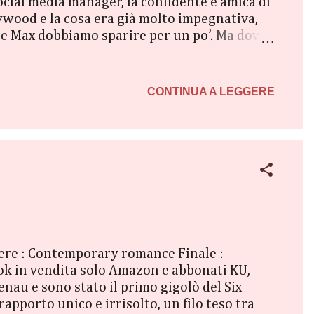
 social media manager, la confidente e amica di
llywood e la cosa era già molto impegnativa,
 e Max dobbiamo sparire per un po’. Ma dove
ia di famiglia della sottoscritta,
la copertura più credibile. Max, nel
he Patricia, l’altra guardia del corpo. Tornare
CONTINUA A LEGGERE
Genere : Contemporary romance Finale :
ook in vendita solo Amazon e abbonati KU,
au e sono stato il primo gigolò del Six
rapporto unico e irrisolto, un filo teso tra