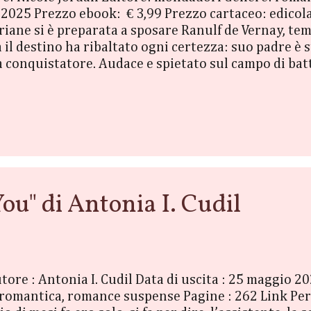
2025 Prezzo ebook: € 3,99 Prezzo cartaceo: edicol
riane si è preparata a sposare Ranulf de Vernay, te
Ma il destino ha ribaltato ogni certezza: suo padre è
 conquistatore. Audace e spietato sul campo di batt
i era stato destinato. Però Ariane non è più la fanc
 di difendere la sua casa e il nome della sua famiglia.
ietato e sensuale. Arianne scoprirà che dietro l'a
ou" di Antonia I. Cudil
utore : Antonia I. Cudil Data di uscita : 25 maggio 
romantica, romance suspense Pagine : 262 Link Per