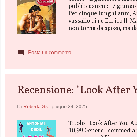
pubblicazione: 7 giungo 
Per cinque lunghi anni, A
vassallo di re Enrico II. 
non torna da sposo, ma da
spada ciò che un tempo gl
fiera, disposta a tutto pur
si accende uno scontro sp
Posta un commento
di amare con la stessa ...
Recensione: "Look After Y
Di
Roberta Ss
-
giugno 24, 2025
Titolo : Look After You A
10,99 Genere : commedia 