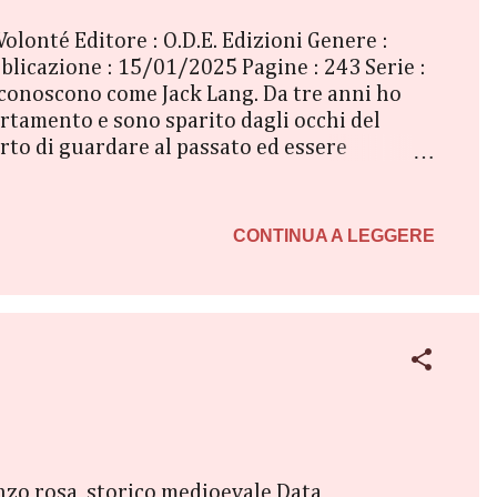
olonté Editore : O.D.E. Edizioni Genere :
licazione : 15/01/2025 Pagine : 243 Serie :
 conoscono come Jack Lang. Da tre anni ho
artamento e sono sparito dagli occhi del
to di guardare al passato ed essere
lla mia vita. Mi piace abitare in un paesino
e l’appartamento con la mia migliore amica,
porto le novità. Gabriele e Cassandra sono
CONTINUA A LEGGERE
nzo rosa, storico medioevale Data