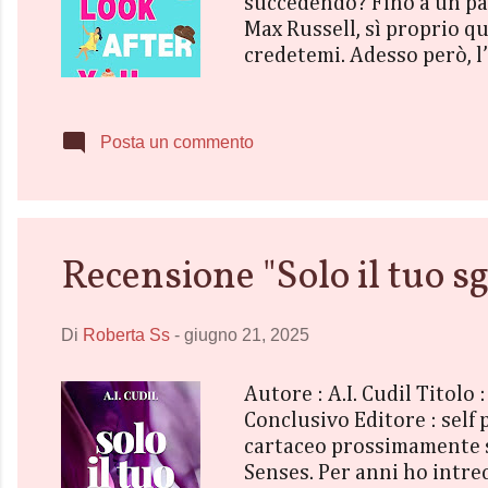
succedendo? Fino a un paio
Max Russell, sì proprio qu
credetemi. Adesso però, l
si può nascondere una star
ovviamente. E già che ci s
frattempo, fingerà di esse
Posta un commento
in Idaho sarà anche utile 
Recensione "Solo il tuo sg
Di
Roberta Ss
-
giugno 21, 2025
Autore : A.I. Cudil Titolo
Conclusivo Editore : self
cartaceo prossimamente su
Senses. Per anni ho intrec