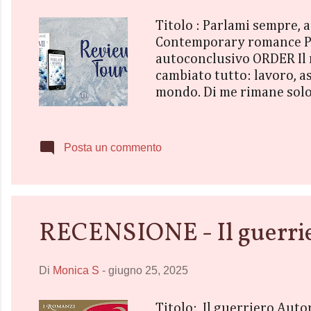
Titolo : Parlami sempre, 
Contemporary romance Prez
autoconclusivo ORDER Il m
cambiato tutto: lavoro, a
mondo. Di me rimane solo 
invidioso dell’uomo che e
alle porte di Milano dove
nonché socia in affari. S
Posta un commento
due mondi opposti che al p
RECENSIONE - Il guerrier
Di
Monica S
-
giugno 25, 2025
Titolo: Il guerriero Aut