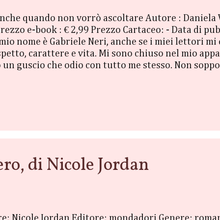
anche quando non vorrò ascoltare Autore : Daniela V
zo e-book : € 2,99 Prezzo Cartaceo: - Data di pubb
io nome è Gabriele Neri, anche se i miei lettori mi
spetto, carattere e vita. Mi sono chiuso nel mio app
un guscio che odio con tutto me stesso. Non soppor
ro. Mi chiamo Cassandra Accorsi e adoro ogni lato de
 ci conosciamo tutti e mi diverto da matti a divider
ono una web designer, ho paura del futuro e non sop
rimo incontro si detestano. ...
o, di Nicole Jordan
ore: Nicole Jordan Editore: mondadori Genere: roma