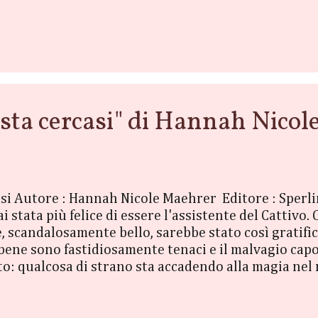
rtunità inaspettata. Un’anziana del villaggio la con
 è suicidata sei mesi prima. La donna è convinta che
a cercasi" di Hannah Nicol
asi Autore : Hannah Nicole Maehrer Editore : Sper
stata più felice di essere l'assistente del Cattivo.
 scandalosamente bello, sarebbe stato così gratifica
 bene sono fastidiosamente tenaci e il malvagio capo
to: qualcosa di strano sta accadendo alla magia nel
endo, lasciando tutti gli abitanti sempre più esposti
vie di affrontare la sfida più grande: proteggere il