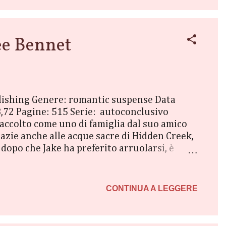
ee Bennet
blishing Genere: romantic suspense Data
,72 Pagine: 515 Serie: autoconclusivo
accolto come uno di famiglia dal suo amico
razie anche alle acque sacre di Hidden Creek,
 dopo che Jake ha preferito arruolarsi, è
o qualsiasi coinvolgimento emotivo. Combatte
nzia e parte per il Colorado, sicura di trovare
a ragazzina che lavorava al Ranch è stata
CONTINUA A LEGGERE