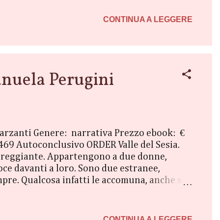
 fidanzato perfetto e la casa più splendida che
si rende conto che per Penny l’unica cosa
CONTINUA A LEGGERE
nuela Perugini
Garzanti Genere: narrativa Prezzo ebook: €
469 Autoconclusivo ORDER Valle del Sesia.
sureggiante. Appartengono a due donne,
oce davanti a loro. Sono due estranee,
mpre. Qualcosa infatti le accomuna, anche se
ropria pelle le ferite altrui, vuole scoprire
egole per crearsi le proprie. Anna, schiacciata
ulla madre Stefania, una donna affascinante
CONTINUA A LEGGERE