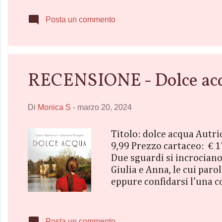
possibilità che ha è inven
ci si possa immaginare. E
Posta un commento
importante è che sua m...
RECENSIONE - Dolce acqu
Di
Monica S
-
marzo 20, 2024
Titolo: dolce acqua Autr
9,99 Prezzo cartaceo: € 1
Due sguardi si incrocian
Giulia e Anna, le cui par
eppure confidarsi l’una c
hanno avuto esistenze comp
la storia di zia Laura, ch
da un’educazione rigida e
Posta un commento