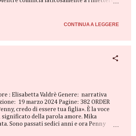
. Mentre comincia faticosamente a rimettere
i cui non sospettava nemmeno l’esistenza e
conto che nella sontuosa dimora è sepolto
tto quello che credeva di sapere sulla sua
CONTINUA A LEGGERE
ore : Elisabetta Valdrè Genere: narrativa
azione: 19 marzo 2024 Pagine: 382 ORDER
nny, credo di essere tua figlia». È la voce
l significato della parola amore. Mika
ta. Sono passati sedici anni e ora Penny
tavolta Mika non può sbagliare. L’unica