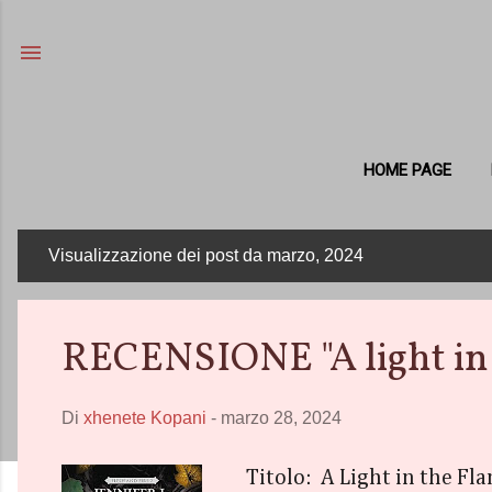
HOME PAGE
Visualizzazione dei post da marzo, 2024
P
o
s
RECENSIONE "A light in 
t
Di
xhenete Kopani
-
marzo 28, 2024
Titolo: A Light in the Fl