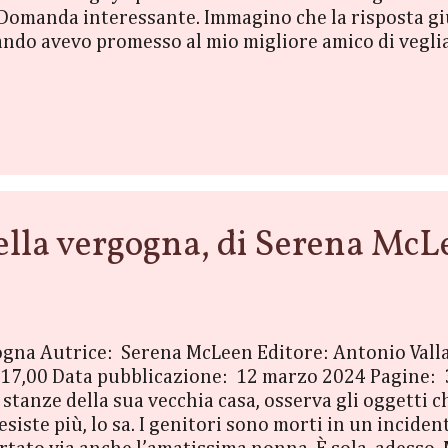
omanda interessante. Immagino che la risposta gius
ando avevo promesso al mio migliore amico di veglia
s. Non so bene cosa sia successo dopo, ma a quanto
ati… per novanta giorni. In fondo passeranno in fr
a ultima lettura, il nuovo romanzo di Adriana Locke,
opia digital...
lla vergogna, di Serena McL
rgogna Autrice: Serena McLeen Editore: Antonio Val
€ 17,00 Data pubblicazione: 12 marzo 2024 Pagine
 stanze della sua vecchia casa, osserva gli oggetti
siste più, lo sa. I genitori sono morti in un incide