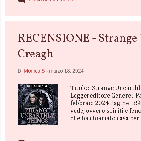
ed enigm...
RECENSIONE - Strange Un
Creagh
Di
Monica S
-
marzo 18, 2024
Titolo: Strange Unearthl
Leggereditore Genere: Pa
febbraio 2024 Pagine: 358
vede, ovvero spiriti e fe
che ha chiamato casa per l
presso la tenuta di Fairf
Elias Thornfield, il prop