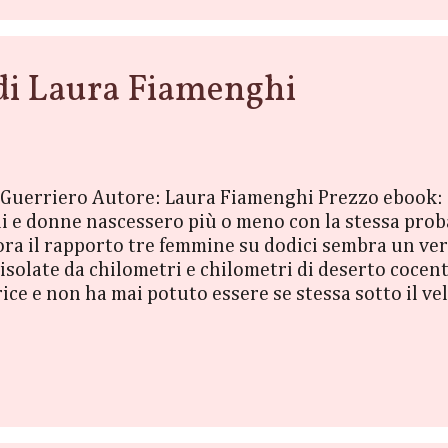
i Laura Fiamenghi
pe Guerriero Autore: Laura Fiamenghi Prezzo ebook
 e donne nascessero più o meno con la stessa proba
 ora il rapporto tre femmine su dodici sembra un ve
isolate da chilometri e chilometri di deserto cocent
ice e non ha mai potuto essere se stessa sotto il vel
rvo di un tiranno spietato. Due anime affini che s
assione dirompente che faranno di tutto per combatte
n mondo arido governato da leggi spietate? Zendar è
y post-apocalittico che segue le v...