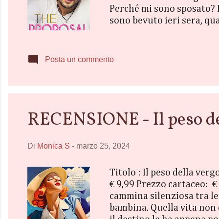
Perché mi sono sposato? D
sono bevuto ieri sera, qu
suo compleanno a Las Vega
entrambi è rimanere spos
vi voglio parlare della mi
Posta un commento
ha gentilmente fornito la c
RECENSIONE - Il peso de
Di
Monica S
-
marzo 25, 2024
Titolo : Il peso della ve
€ 9,99 Prezzo cartaceo: 
cammina silenziosa tra le
bambina. Quella vita non e