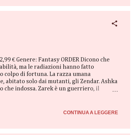
: 2,99 € Genere: Fantasy ORDER Dicono che
bilità, ma le radiazioni hanno fatto
ro colpo di fortuna. La razza umana
e, abitato solo dai mutanti, gli Zendar. Ashka
o che indossa. Zarek è un guerriero, il
i incontrano quando non dovrebbero. Due
re un destino insolito e crudele. Riuscirà il
 il primo romanzo della ‘Stars and Sand
CONTINUA A LEGGERE