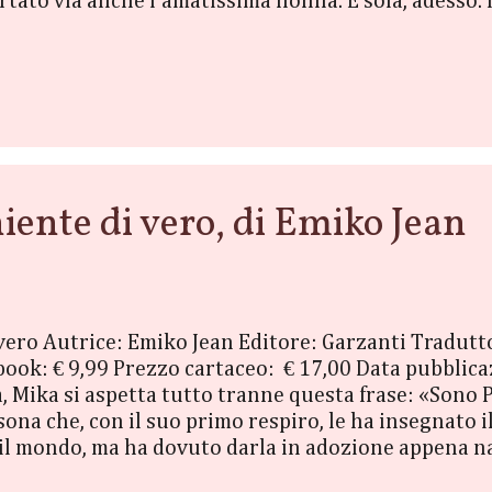
ortato via anche l’amatissima nonna. È sola, adesso
n’eredità enigmatica: una decadente villa veneta d
sua nonna. Pagina dopo pagina, Annabella si rende 
ante, che la costringerà a mettere in discussione tu
ente di vero, di Emiko Jean
i vero Autrice: Emiko Jean Editore: Garzanti Tradutt
ok: € 9,99 Prezzo cartaceo: € 17,00 Data pubblic
, Mika si aspetta tutto tranne questa frase: «Sono Pe
ona che, con il suo primo respiro, le ha insegnato i
il mondo, ma ha dovuto darla in adozione appena na
lia non merita niente di meno che la perfezione, e s