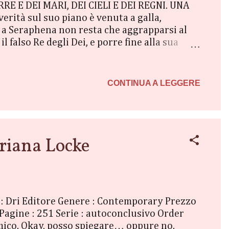
RRE E DEI MARI, DEI CIELI E DEI REGNI. UNA
rità sul suo piano è venuta a galla,
s, a Seraphena non resta che aggrapparsi al
l falso Re degli Dei, e porre fine alla sua
esto significa seguire il piano di Nyktos.
egabile, bruciante passione che continua ad
ormentato Primordiale, men che meno adesso
CONTINUA A LEGGERE
riana Locke
e : Dri Editore Genere : Contemporary Prezzo
 Pagine : 251 Serie : autoconclusivo Order
 amico. Okay, posso spiegare… oppure no.