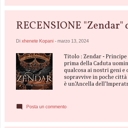
RECENSIONE "Zendar" d
Di
xhenete Kopani
-
marzo 13, 2024
Titolo : Zendar - Princi
prima della Caduta uomini
qualcosa ai nostri geni e
sopravvive in poche città 
è un’Ancella dell’Imperatr
principe degli Zendar, se
individui legati da una p
loro amore a fiorire in u
Posta un commento
trilogy’ un romance fantas