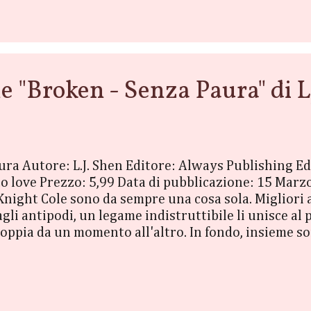
a sua stessa età, un carattere schivo e indossa una 
e "Broken - Senza Paura" di 
aura Autore: L.J. Shen Editore: Always Publishing
to love Prezzo: 5,99 Data di pubblicazione: 15 Marzo
night Cole sono da sempre una cosa sola. Migliori am
li antipodi, un legame indistruttibile li unisce al 
coppia da un momento all'altro. In fondo, insieme s
ha trovato in Knight il suo protettore, un cavaliere
a del suo mutismo selettivo, che le ha insegnato le 
r non lasciarla sola. E nonostante la sua maschera 
mente chi vu...