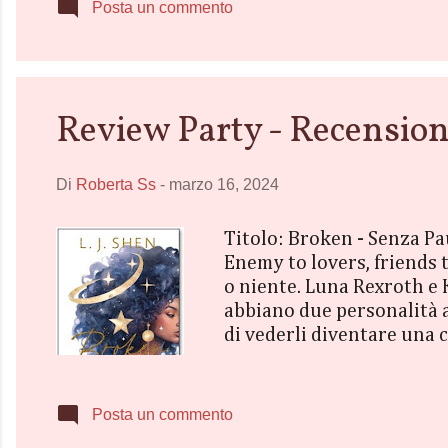
bellezza devastante, ha l
Posta un commento
alla sua art...
Review Party - Recension
Di
Roberta Ss
-
marzo 16, 2024
Titolo: Broken - Senza P
Enemy to lovers, friends 
o niente. Luna Rexroth e K
abbiano due personalità ag
di vederli diventare una 
caritatevole verso tutti, 
che la scherniscono per vi
siede con lei in mensa pe
Posta un commento
determinata e sa perfetta