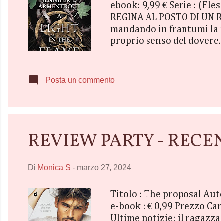
ebook: 9,99 € Serie : (Fl
REGINA AL POSTO DI UN RE
mandando in frantumi la f
proprio senso del dovere. P
tirannia su Iliseum e alla
L’ultima cosa di cui entr
accendersi tra loro. In 
Posta un commento
che la sua vita non è più le
REVIEW PARTY - RECENSI
Di
Monica S
-
marzo 27, 2024
Titolo : The proposal Aut
e-book : € 0,99 Prezzo Ca
Ultime notizie: il ragazz