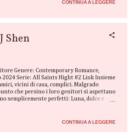
misteriosa benda sull’occhio. Rivolgendosi
CONTINUA A LEGGERE
LJ Shen
 Editore Genere: Contemporary Romance,
 2024 Serie: All Saints Hight #2 Link Insieme
ici, vicini di casa, complici. Malgrado
punto che persino i loro genitori si aspettano
ono semplicemente perfetti: Luna, dolce e
 dal cuore puro che la difende dai prepotenti
parolacce con la lingua dei segni e che si
da bella addormentata, Luna è una ragazza
CONTINUA A LEGGERE