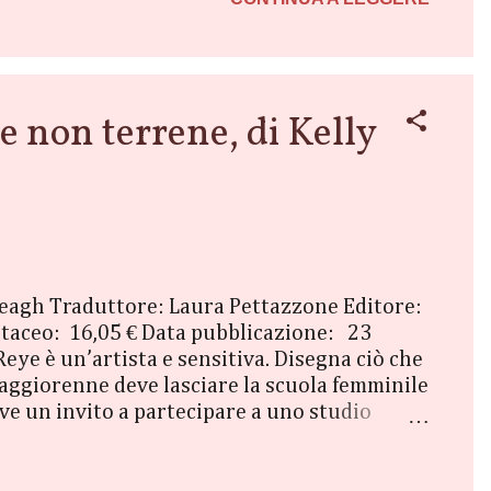
non terrene, di Kelly
reagh Traduttore: Laura Pettazzone Editore:
taceo: 16,05 € Data pubblicazione: 23
ye è un’artista e sensitiva. Disegna ciò che
maggiorenne deve lasciare la scuola femminile
eve un invito a partecipare a uno studio
e sue specifiche competenze. Quando incontra
ndagine qualunque. Elias, dotato di una