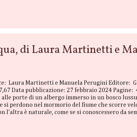
tarsi una vita che non esiste: il lavoro dei sogni, il
 mentre è occupata ad abbellire la verità, Mika non 
a, di Laura Martinetti e Ma
ice: Laura Martinetti e Manuela Perugini Editore: 
7,67 Data pubblicazione: 27 febbraio 2024 Pagine: 
o alle porte di un albergo immerso in un bosco lus
ole si perdono nel mormorio del fiume che scorre vel
on l’altra è naturale, come se si conoscessero da se
letamente diverse. Giulia, capace di sentire sulla p
e le ha insegnato a essere coraggiosa e a sfidare le r
 da un peso troppo grande, è in cerca di risposte s