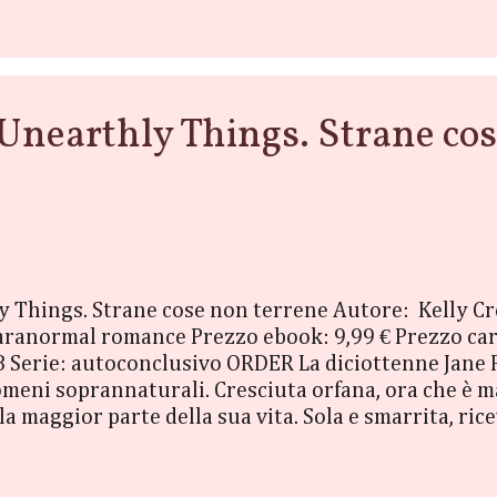
earthly Things. Strane cose 
y Things. Strane cose non terrene Autore: Kelly C
ranormal romance Prezzo ebook: 9,99 € Prezzo car
 Serie: autoconclusivo ORDER La diciottenne Jane Re
nomeni soprannaturali. Cresciuta orfana, ora che è 
a maggior parte della sua vita. Sola e smarrita, ric
ax Hall: un’indagine sulla proprietà che richiede l
rietario, Jane comprende che non si tratterà di un’i