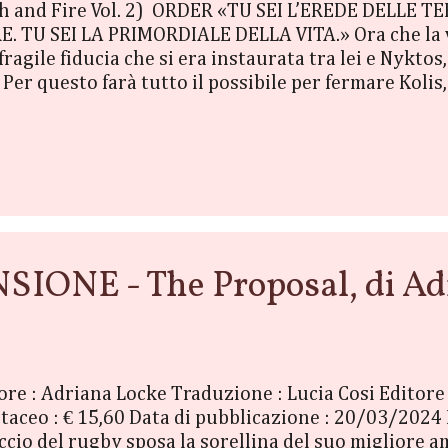
esh and Fire Vol. 2) ORDER «TU SEI L’EREDE DELLE TE
. TU SEI LA PRIMORDIALE DELLA VITA.» Ora che la ve
ragile fiducia che si era instaurata tra lei e Nykto
er questo farà tutto il possibile per fermare Kolis, i
 minaccia che rappresenta per i mortali. Anche se qu
ambi hanno bisogno mentre lavorano insieme è l’inn
più, Sera non può permettersi di innamorarsi del t
gata ...
ONE - The Proposal, di Ad
ore : Adriana Locke Traduzione : Lucia Cosi Editor
rtaceo : € 15,60 Data di pubblicazione : 20/03/2024
accio del rugby sposa la sorellina del suo migliore