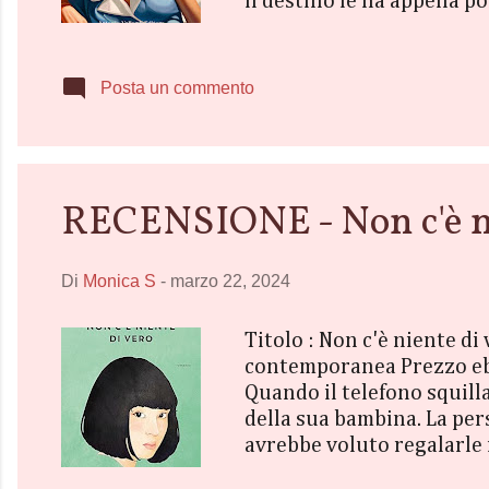
il destino le ha appena p
insieme i pezzi, emerge u
un diario appartenuto a 
l’oscuro passato dei Bram
Posta un commento
famiglia. Aiuta...
RECENSIONE - Non c'è ni
Di
Monica S
-
marzo 22, 2024
Titolo : Non c'è niente d
contemporanea Prezzo ebo
Quando il telefono squilla
della sua bambina. La pers
avrebbe voluto regalarle 
vuole conoscerla. Sua fig