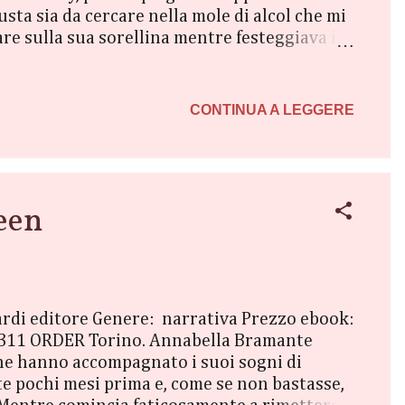
ta sia da cercare nella mole di alcol che mi
re sulla sua sorellina mentre festeggiava il
 pare l’unico modo per salvare l’immagine di
etta. Giusto? Buongiorno chiacchierine, oggi
 “The proposal”, edito da Dri Editore che mi
CONTINUA A LEGGERE
een
lardi editore Genere: narrativa Prezzo ebook:
: 311 ORDER Torino. Annabella Bramante
 che hanno accompagnato i suoi sogni di
nte pochi mesi prima e, come se non bastasse,