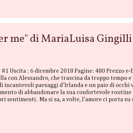
ttacolo raccapricciante. Due testimoni della carne¬
a minacc...
 me" di MariaLuisa Gingilli
y #1 Uscita : 6 dicembre 2018 Pagine: 480 Prezzo e-
ella con Alessandro, che trascina da troppo tempo e 
i incantevoli paesaggi d'Irlanda e un paio di occhi v
omento di abbandonare la sua confortevole routine e 
ri sentimenti. Ma si sa, a volte, l'amore ci porta su 
Buona lettura!