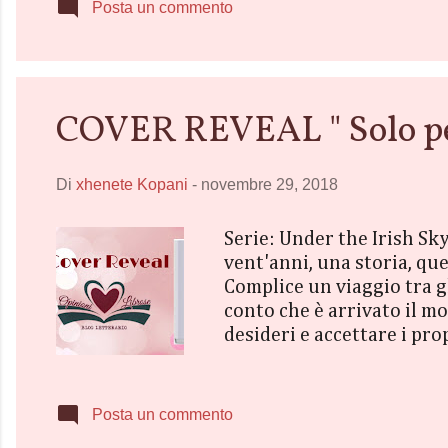
scempio, offrendo uno spe
Posta un commento
davanti allo schermo. Se l
COVER REVEAL " Solo per
Di
xhenete Kopani
-
novembre 29, 2018
Serie: Under the Irish Sk
vent'anni, una storia, qu
Complice un viaggio tra gl
conto che è arrivato il m
desideri e accettare i prop
coraggio di percorrerli? 
Posta un commento