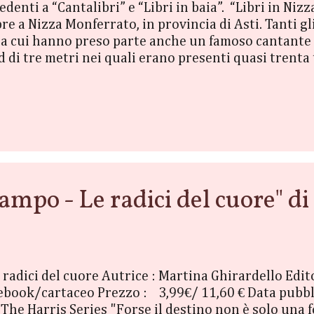
denti a “Cantalibri” e “Libri in baia”. “Libri in Nizz
re a Nizza Monferrato, in provincia di Asti. Tanti g
 a cui hanno preso parte anche un famoso cantante e 
 di tre metri nei quali erano presenti quasi trenta 
 conoscere dei romanzi che è difficile trovare nelle l
la Starlight, presente con quattro titoli. L’incontro 
tarne altre assecondando il gusto del cliente, ma anc
po - Le radici del cuore" di
Le radici del cuore Autrice : Martina Ghirardello Ed
ebook/cartaceo Prezzo : 3,99€/ 11,60 € Data pubbl
 The Harris Series "Forse il destino non è solo una 