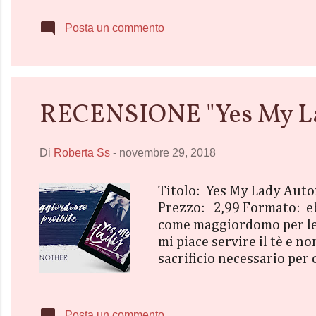
alimentata dal fatto di es
incontrare ancora, nella s
Posta un commento
passato e con gli ostacoli d
RECENSIONE "Yes My La
Di
Roberta Ss
-
novembre 29, 2018
Titolo: Yes My Lady Aut
Prezzo: 2,99 Formato: e
come maggiordomo per le 
mi piace servire il tè e 
sacrificio necessario per
una cosa, un unico fattore
continuamente le mie atten
maggiordomo e la propria L
Posta un commento