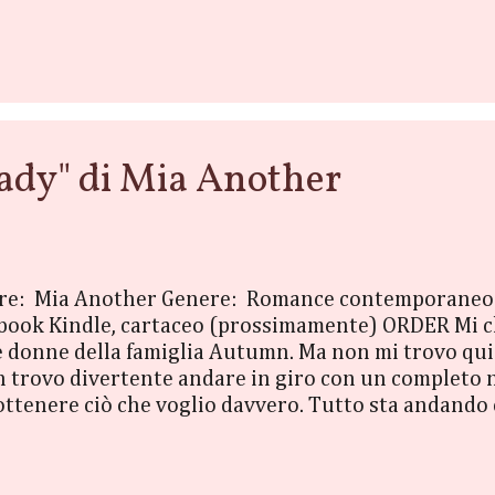
sere due perfetti sconosciuti. Nessuno dei due immag
tessa aula e nello stesso palazzo. E mentre dovranno
el...
dy" di Mia Another
ore: Mia Another Genere: Romance contemporaneo /
book Kindle, cartaceo (prossimamente) ORDER Mi c
donne della famiglia Autumn. Ma non mi trovo qui p
non trovo divertente andare in giro con un completo 
 ottenere ciò che voglio davvero. Tutto sta andand
 deviante, la variabile che non ho calcolato: Serena.
zioni. Il mix giusto per distogliermi dal mio obbiet
ady sono vietate. Lo sanno tutti. Buongiorno carissi