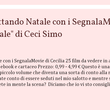
do Natale con i SegnalaMovi
ale" di Ceci Simo
 con i SegnalaMovie di Cecilia 25 film da vedere in 
ebook e cartaceo Prezzo: 0,99 - 4,99 € Questo è una s
 piccolo volume che diventa una sorta di conto alla
te conto di essere seduti nel mio salotto e mentre s
vete in mente la scena? Diciamo che io vi sto consigl
he mi sento di consigliare a chi ha, come me, la pas
a né di essere opera di saggistica in materia, né, t
 un po' come un'alternativa originale al classico cal