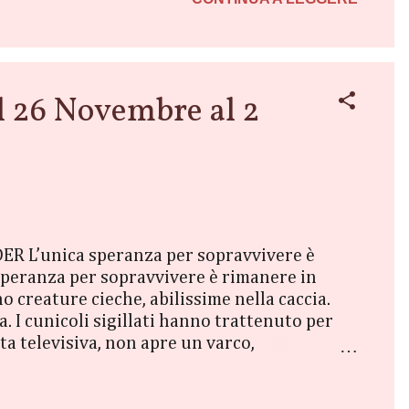
26 Novembre al 2
ER L’unica speranza per sopravvivere è
a speranza per sopravvivere è rimanere in
o creature cieche, abilissime nella caccia.
. I cunicoli sigillati hanno trattenuto per
tta televisiva, non apre un varco,
nebre è uno sciame di creature feroci,
telecamere continuano a riprendere per ore lo