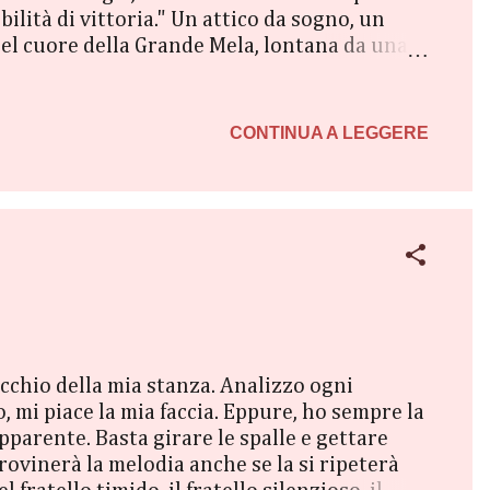
bilità di vittoria." Un attico da sogno, un
 nel cuore della Grande Mela, lontana da una
 posseduta da pochi. E se fosse solamente
o violento la fa cadere e guardare il mondo
istenza è fatta di ombre, di punti
CONTINUA A LEGGERE
ecchio della mia stanza. Analizzo ogni
, mi piace la mia faccia. Eppure, ho sempre la
pparente. Basta girare le spalle e gettare
rovinerà la melodia anche se la si ripeterà