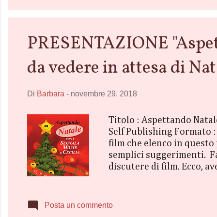
PRESENTAZIONE "Aspettan
da vedere in attesa di Nat
Di
Barbara
-
novembre 29, 2018
Titolo : Aspettando Natale
Self Publishing Formato : 
film che elenco in questo
semplici suggerimenti. Fa
discutere di film. Ecco, a
pellicole che ho visto e c
libro non ha alcuna pretes
sull'argomento. Io la vedo
Posta un commento