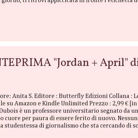
 giorno, ti ritrovi appiccicata in fronte l’etichetta de
fragile. Lui bruno e io biondo, lui casinista e io ubbid
ggiunge anche il fatto di essere stato protetto da l
ra torna, il gioco di ruolo diventa la tua vita e tu no
RIMA "Jordan + April" di 
ore: Anita S. Editore : Butterfly Edizioni Collana : 
 su Amazon e Kindle Unlimited Prezzo : 2,99 € [in o
bois è un professore universitario segnato da un m
suo cuore per paura di essere ferito di nuovo. Ness
na studentessa di giornalismo che sta cercando di sc
incontrano una sera per caso e condividono un momen