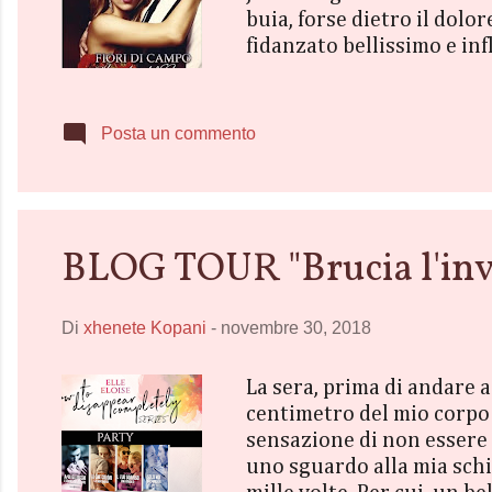
buia, forse dietro il dolor
fidanzato bellissimo e inf
famiglia che l’ha sempre f
un’illusione? Uno show a
da una nuova prospettiva,
Posta un commento
interrogat...
BLOG TOUR "Brucia l'inve
Di
xhenete Kopani
-
novembre 30, 2018
La sera, prima di andare 
centimetro del mio corpo p
sensazione di non essere 
uno sguardo alla mia schie