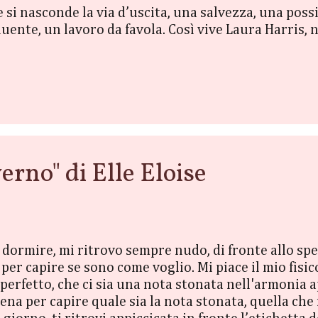
e si nasconde la via d’uscita, una salvezza, una possi
luente, un lavoro da favola. Così vive Laura Harris,
atta sentire sbagliata. Una vita invidiata da molti,
bilmente costruito? Cosa accade quando uno schiaff
 quando si rende conto che più che di luce la sua es
rno" di Elle Eloise
a dormire, mi ritrovo sempre nudo, di fronte allo sp
er capire se sono come voglio. Mi piace il mio fisico
perfetto, che ci sia una nota stonata nell'armonia a
na per capire quale sia la nota stonata, quella che 