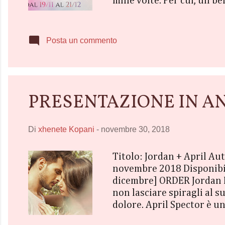
mille volte. Per cui, un bel
fratello buono, il fratello 
oltre a tutto questo, si a
stronzo, allora la quadratu
Posta un commento
PRESENTAZIONE IN ANTEP
Di
xhenete Kopani
-
novembre 30, 2018
Titolo: Jordan + April Aut
novembre 2018 Disponibile
dicembre] ORDER Jordan Du
non lasciare spiragli al 
dolore. April Spector è u
padre che la soffoca. Si 