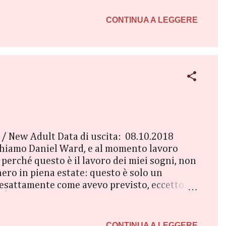
ina che il destino ha in mente di farli
 fare i conti con i fantasmi del proprio
CONTINUA A LEGGERE
 New Adult Data di uscita: 08.10.2018
hiamo Daniel Ward, e al momento lavoro
erché questo è il lavoro dei miei sogni, non
nero in piena estate: questo è solo un
o esattamente come avevo previsto, eccetto
 È giovane, spiritosa, sexy e cerca
tivo e farmi licenziare. Le relazioni tra un
mi lettori, oggi mi rit...
CONTINUA A LEGGERE