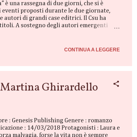
a” è una rassegna di due giorni, che si è
li eventi proposti durante le due giornate,
autori di grandi case editrici. Il Csu ha
titoli. A sostegno degli autori emergenti
ibrerie, sia di autori autopubblicati che di
con il lettore, la possibilità di parlare della
he di interagire con altr...
CONTINUA A LEGGERE
 Martina Ghirardello
itore : Genesis Publishing Genere : romanzo
icazione : 14/03/2018 Protagonisti : Laura e
forza malvagia, forse la vita non è sempre