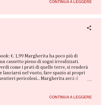
ficina sono Ally e suo padre Huw, incollati
CONTINUA A LEGGERE
book: €. 1,99 Margherita ha poco più di
un cassetto pieno di sogni irrealizzati.
erdi come i prati di quelle terre, si renderà
lanciarsi nel vuoto, fare spazio ai propri
sentieri pericolosi... Margherita avrà il
CONTINUA A LEGGERE