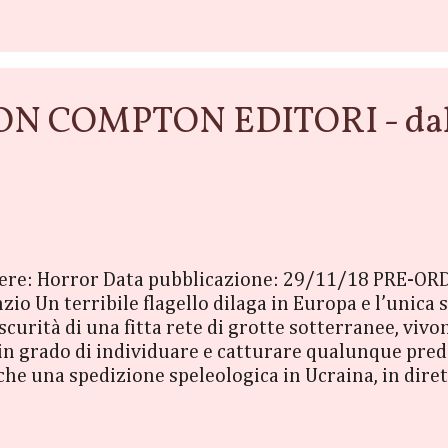
TON COMPTON EDITORI - dal 
nere: Horror Data pubblicazione: 29/11/18 PRE-ORD
nzio Un terribile flagello dilaga in Europa e l’unic
curità di una fitta rete di grotte sotterranee, vivon
 in grado di individuare e catturare qualunque preda
 a che una spedizione speleologica in Ucraina, in dire
stema come un vaso di Pandora. A emergere dalle te
in un attimo si avventa sul gruppo di scienziati. Le 