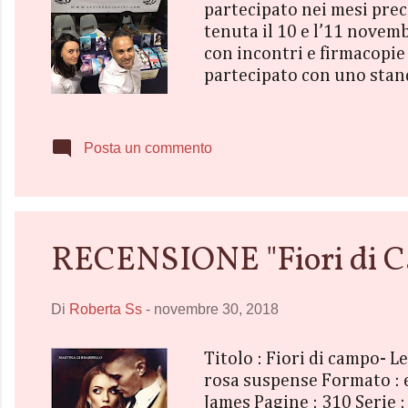
partecipato nei mesi prece
tenuta il 10 e l’11 novemb
con incontri e firmacopie
partecipato con uno stand
italiani, ha cercato di far
piccole case editrici come 
propria storia e di presen
Posta un commento
RECENSIONE "Fiori di Cam
Di
Roberta Ss
-
novembre 30, 2018
Titolo : Fiori di campo- 
rosa suspense Formato : 
James Pagine : 310 Serie :