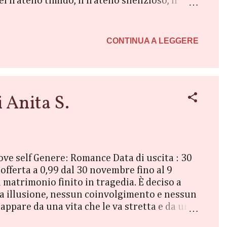
l fratello timido, il fratello silenzioso, il
iente, lui il diavolo e io l’acqua santa. Se,
ui innumerevoli volte per colpa di un padre
n riesci più...
CONTINUA A LEGGERE
Anita S.
Love self Genere: Romance Data di uscita : 30
fferta a 0,99 dal 30 novembre fino al 9
atrimonio finito in tragedia. È deciso a
una illusione, nessun coinvolgimento e nessun
appare da una vita che le va stretta e da un
to di sfrenata e intensa passione,