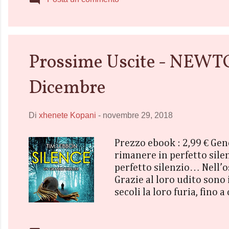
Prossime Uscite - NEW
Dicembre
Di
xhenete Kopani
-
novembre 29, 2018
Prezzo ebook : 2,99 € Ge
rimanere in perfetto sile
perfetto silenzio… Nell’os
Grazie al loro udito sono
secoli la loro furia, fino
scoperchiando quell’ecosi
simili a pipistrelli, che 