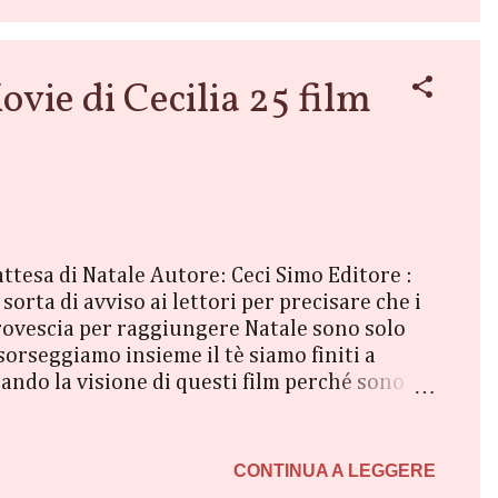
e di Cecilia 25 film
attesa di Natale Autore: Ceci Simo Editore :
orta di avviso ai lettori per precisare che i
 rovescia per raggiungere Natale sono solo
orseggiamo insieme il tè siamo finiti a
iando la visione di questi film perché sono
sione per la Settima Arte. Pertanto questo
anto meno, di essere esaustiva
endario dell'Avvento, invece di apr...
CONTINUA A LEGGERE