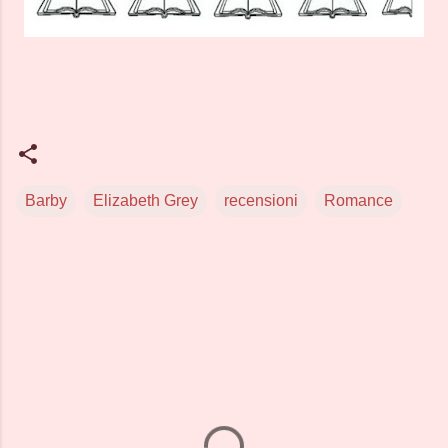
Barby
Elizabeth Grey
recensioni
Romance
C
o
m
m
e
n
t
i