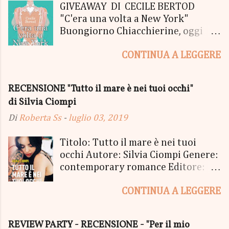
GIVEAWAY DI CECILE BERTOD
"C'era una volta a New York"
Buongiorno Chiacchierine, oggi
siamo lieti di informarvi che
CONTINUA A LEGGERE
lanciamo il SUPER MEGA GIVEAWAY
di CECILE BERTOD per festeggiare
l'uscita del nuovo libro in uscita il
RECENSIONE "Tutto il mare è nei tuoi occhi"
05 Ottobre di "C'era una volta a
di Silvia Ciompi
New York", edito Newton Compton.
Un Giveaway molto ricco per la
Di
Roberta Ss
-
luglio 03, 2019
Fortunata Vincitrice del Primo
Premio, che si aggiudicherà tutto
Titolo: Tutto il mare è nei tuoi
in Un bel PACCO SORPRESA: - La
occhi Autore: Silvia Ciompi Genere:
Copia Cartacea di "C'era una volta a
contemporary romance Editore:
New York" - Una Copia Cartacea di
Sperling & Kupfer Data
"tutto ma non il mio Tailleur" - una
CONTINUA A LEGGERE
Pubblicazione: 4 giugno Formato:
Mucchina Portachiavi - un
Ebook e Cartaceo Prezzo: 9.99 /
Segnalibro - una Scatola di biscotti
15.21 «Allora, andiamo?» «Dove,
REVIEW PARTY - RECENSIONE - "Per il mio
- un Messaggio in bottiglia con
stavolta?» «Alla fine del mondo.» Ci