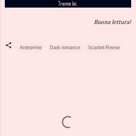
Buona lettura!
Anteprime
Dark romance
Scarlett Reese
C
o
m
m
e
n
t
i