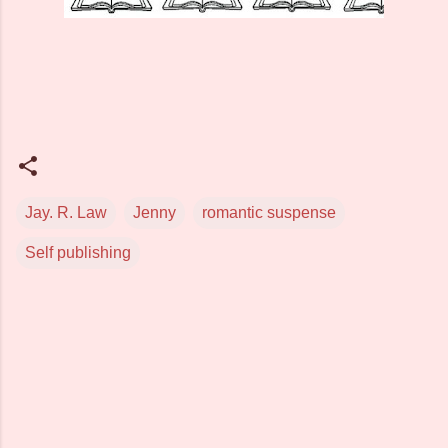
Jay. R. Law
Jenny
romantic suspense
Self publishing
C
o
m
m
e
n