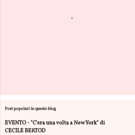
t
i
Post popolari in questo blog
EVENTO - "C'era una volta a New York" di
CECILE BERTOD