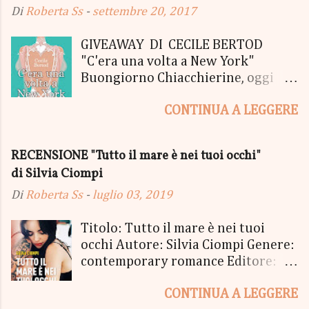
Di
Roberta Ss
-
settembre 20, 2017
GIVEAWAY DI CECILE BERTOD
"C'era una volta a New York"
Buongiorno Chiacchierine, oggi
siamo lieti di informarvi che
CONTINUA A LEGGERE
lanciamo il SUPER MEGA GIVEAWAY
di CECILE BERTOD per festeggiare
l'uscita del nuovo libro in uscita il
RECENSIONE "Tutto il mare è nei tuoi occhi"
05 Ottobre di "C'era una volta a
di Silvia Ciompi
New York", edito Newton Compton.
Un Giveaway molto ricco per la
Di
Roberta Ss
-
luglio 03, 2019
Fortunata Vincitrice del Primo
Premio, che si aggiudicherà tutto
Titolo: Tutto il mare è nei tuoi
in Un bel PACCO SORPRESA: - La
occhi Autore: Silvia Ciompi Genere:
Copia Cartacea di "C'era una volta a
contemporary romance Editore:
New York" - Una Copia Cartacea di
Sperling & Kupfer Data
"tutto ma non il mio Tailleur" - una
CONTINUA A LEGGERE
Pubblicazione: 4 giugno Formato: