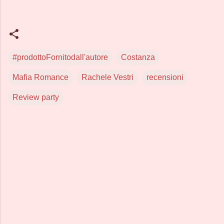
#prodottoFornitodall'autore
Costanza
Mafia Romance
Rachele Vestri
recensioni
Review party
C
o
m
m
e
n
t
i