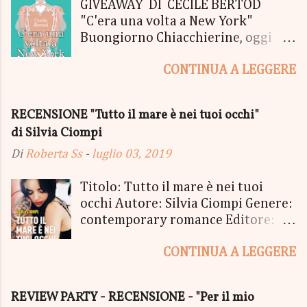
GIVEAWAY DI CECILE BERTOD
"C'era una volta a New York"
Buongiorno Chiacchierine, oggi
siamo lieti di informarvi che
CONTINUA A LEGGERE
lanciamo il SUPER MEGA GIVEAWAY
di CECILE BERTOD per festeggiare
l'uscita del nuovo libro in uscita il
RECENSIONE "Tutto il mare è nei tuoi occhi"
05 Ottobre di "C'era una volta a
di Silvia Ciompi
New York", edito Newton Compton.
Un Giveaway molto ricco per la
Di
Roberta Ss
-
luglio 03, 2019
Fortunata Vincitrice del Primo
Premio, che si aggiudicherà tutto
Titolo: Tutto il mare è nei tuoi
in Un bel PACCO SORPRESA: - La
occhi Autore: Silvia Ciompi Genere:
Copia Cartacea di "C'era una volta a
contemporary romance Editore:
New York" - Una Copia Cartacea di
Sperling & Kupfer Data
"tutto ma non il mio Tailleur" - una
CONTINUA A LEGGERE
Pubblicazione: 4 giugno Formato:
Mucchina Portachiavi - un
Ebook e Cartaceo Prezzo: 9.99 /
Segnalibro - una Scatola di biscotti
15.21 «Allora, andiamo?» «Dove,
REVIEW PARTY - RECENSIONE - "Per il mio
- un Messaggio in bottiglia con
stavolta?» «Alla fine del mondo.» Ci