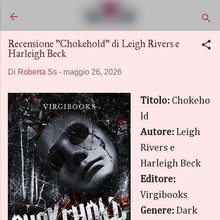
Passa ai contenuti principali
Recensione "Chokehold" di Leigh Rivers e
Harleigh Beck
Di
Roberta Ss
-
maggio 26, 2026
Titolo:
Chokeho
ld
Autore:
Leigh
Rivers e
Harleigh Beck
Editore:
Virgibooks
Genere:
Dark