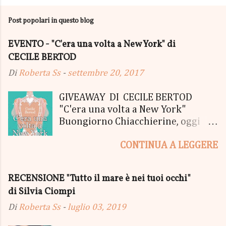
Post popolari in questo blog
EVENTO - "C'era una volta a New York" di
CECILE BERTOD
Di
Roberta Ss
-
settembre 20, 2017
GIVEAWAY DI CECILE BERTOD
"C'era una volta a New York"
Buongiorno Chiacchierine, oggi
siamo lieti di informarvi che
CONTINUA A LEGGERE
lanciamo il SUPER MEGA GIVEAWAY
di CECILE BERTOD per festeggiare
l'uscita del nuovo libro in uscita il
RECENSIONE "Tutto il mare è nei tuoi occhi"
05 Ottobre di "C'era una volta a
di Silvia Ciompi
New York", edito Newton Compton.
Un Giveaway molto ricco per la
Di
Roberta Ss
-
luglio 03, 2019
Fortunata Vincitrice del Primo