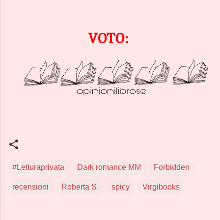
VOTO:
#Letturaprivata
Dark romance MM
Forbidden
recensioni
Roberta S.
spicy
Virgibooks
C