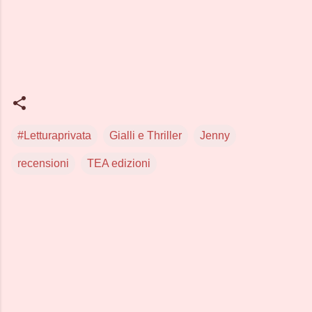
#Letturaprivata
Gialli e Thriller
Jenny
recensioni
TEA edizioni
C
o
m
m
e
n