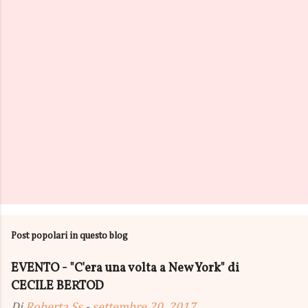
t
i
Post popolari in questo blog
EVENTO - "C'era una volta a New York" di
CECILE BERTOD
Di
Roberta Ss
-
settembre 20, 2017