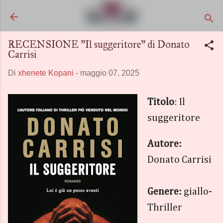
Passa ai contenuti principali
RECENSIONE "Il suggeritore" di Donato
Carrisi
Di
xhenete Kopani
-
maggio 07, 2025
Titolo
: Il
suggeritore
Autore:
Donato Carrisi
Genere:
giallo-
Thriller