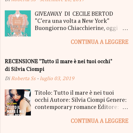
GIVEAWAY DI CECILE BERTOD
"C'era una volta a New York"
Buongiorno Chiacchierine, oggi
siamo lieti di informarvi che
CONTINUA A LEGGERE
lanciamo il SUPER MEGA GIVEAWAY
di CECILE BERTOD per festeggiare
l'uscita del nuovo libro in uscita il
RECENSIONE "Tutto il mare è nei tuoi occhi"
05 Ottobre di "C'era una volta a
di Silvia Ciompi
New York", edito Newton Compton.
Un Giveaway molto ricco per la
Di
Roberta Ss
-
luglio 03, 2019
Fortunata Vincitrice del Primo
Premio, che si aggiudicherà tutto
Titolo: Tutto il mare è nei tuoi
in Un bel PACCO SORPRESA: - La
occhi Autore: Silvia Ciompi Genere:
Copia Cartacea di "C'era una volta a
contemporary romance Editore:
New York" - Una Copia Cartacea di
Sperling & Kupfer Data
"tutto ma non il mio Tailleur" - una
CONTINUA A LEGGERE
Pubblicazione: 4 giugno Formato:
Mucchina Portachiavi - un
Ebook e Cartaceo Prezzo: 9.99 /