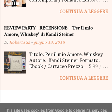
New York" - Una Copia Cartacea di
Sperling & Kupfer Data
"tutto ma non il mio Tailleur" - una
CONTINUA A LEGGERE
Pubblicazione: 4 giugno Formato:
Mucchina Portachiavi - un
Ebook e Cartaceo Prezzo: 9.99 /
Segnalibro - una Scatola di biscotti
15.21 «Allora, andiamo?» «Dove,
REVIEW PARTY - RECENSIONE - "Per il mio
- un Messaggio in bottiglia con
stavolta?» «Alla fine del mondo.» Ci
Amore, Whiskey" di Kandi Steiner
gommine a cuoricino - una Penna
sono persone che vedi una volta e ti
Cecile Bertod - un biglietto per
lasciano subito il segno, come se ti
Di
Roberta Ss
-
giugno 13, 2018
imbarcarsi sul Coraline 😉 - una
firmassero la pelle con il loro nome
Busta Booklovers Per il secondo
e si mischiassero alle tue molecole.
Titolo: Per il mio Amore, Whiskey
estratto ci sarà: - Una copia
Bolognini Mirko, detto Bolo, è una
Autore: Kandi Steiner Formato:
cartacea del nuovo libro "C'era una
di quelle. Con i suoi tatuaggi
Ebook / Cartaceo Prezzo: 5.99 /
volta a New York". Il Give parte oggi
sbiaditi, i ricci scombinati e il
12.97 Genere: Contemporary
20 Settembre e terminerà...
sorriso più strafottente
CONTINUA A LEGGERE
Romance Editore: Always
dell'universo, è entrato nella vita di
Publishing Data pubblicazione: 7
Gheghe senza avvisare, un
Giugno Pagine: 304 Dal primo
pomeriggio d'inverno, mentre fuori
momento in cui incontra Jamie,
il cielo grigio minacciava pioggia, e
Breck sa che la sua vita non sarà
da lì non è più andato via. E Gheghe
più la stessa. Quel ragazzo dagli
This site uses cookies from Google to deliver its services