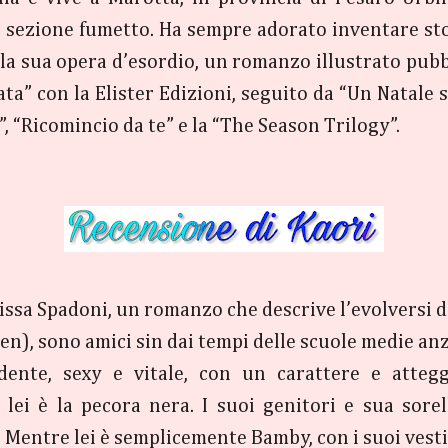
si, sezione fumetto. Ha sempre adorato inventare st
a sua opera d’esordio, un romanzo illustrato pubbli
” con la Elister Edizioni, seguito da “Un Natale sci
, “Ricomincio da te” e la “The Season Trilogy”.
elissa Spadoni, un romanzo che descrive l’evolversi 
), sono amici sin dai tempi delle scuole medie anzi
dente, sexy e vitale, con un carattere e atteg
i lei è la pecora nera. I suoi genitori e sua sor
Mentre lei è semplicemente Bamby, con i suoi vestiti 