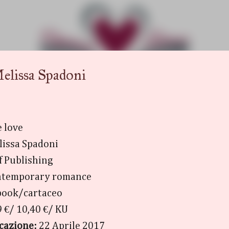
Passa ai contenuti principali
lissa Spadoni
e love
issa Spadoni
lf Publishing
temporary romance
ook/cartaceo
 €/ 10,40 €/ KU
cazione:
22 Aprile 2017