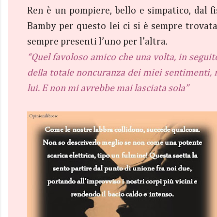
Ren è un pompiere, bello e simpatico, dal fis
Bamby per questo lei ci si è sempre trovata
sempre presenti l’uno per l’altra.
“Quel favoloso amico che una volta, in seguit
della totale noncuranza dei miei sentimenti,
lui. E non mi avrebbe mai lasciata sola”