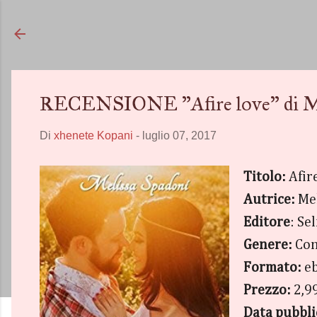
RECENSIONE "Afire love" di Me
Di
xhenete Kopani
-
luglio 07, 2017
Titolo:
Afir
Autrice:
Mel
Editore
: Se
Genere:
Con
Formato:
eb
Prezzo:
2,99
Data pubbli