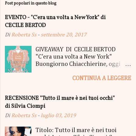
Post popolari in questo blog
EVENTO - "C'era una volta a New York" di
CECILE BERTOD
Di
Roberta Ss
-
settembre 20, 2017
GIVEAWAY DI CECILE BERTOD
"C'era una volta a New York"
Buongiorno Chiacchierine, oggi
siamo lieti di informarvi che
CONTINUA A LEGGERE
lanciamo il SUPER MEGA GIVEAWAY
di CECILE BERTOD per festeggiare
l'uscita del nuovo libro in uscita il
RECENSIONE "Tutto il mare è nei tuoi occhi"
05 Ottobre di "C'era una volta a
di Silvia Ciompi
New York", edito Newton Compton.
Un Giveaway molto ricco per la
Di
Roberta Ss
-
luglio 03, 2019
Fortunata Vincitrice del Primo
Premio, che si aggiudicherà tutto
Titolo: Tutto il mare è nei tuoi