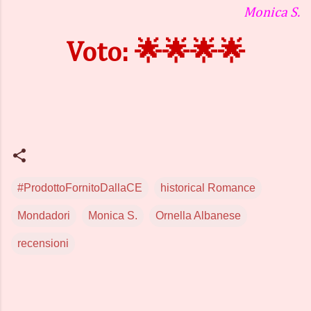
Monica S.
Voto: 🌟🌟🌟🌟
#ProdottoFornitoDallaCE
historical Romance
Mondadori
Monica S.
Ornella Albanese
recensioni
C
o