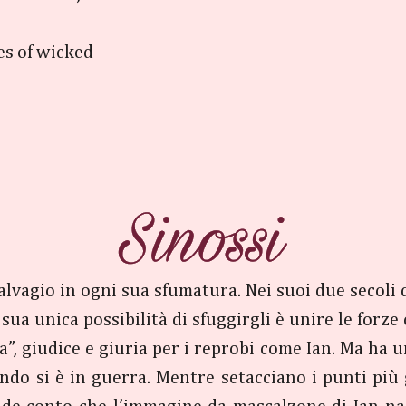
0
s of wicked
vagio in ogni sua sfumatura. Nei suoi due secoli di
ua unica possibilità di sfuggirgli è unire le forze
a”, giudice e giuria per i reprobi come Ian. Ma ha
uando si è in guerra. Mentre setacciano i punti pi