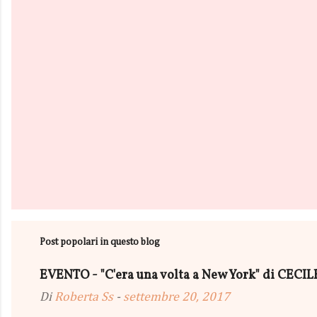
i
Post popolari in questo blog
EVENTO - "C'era una volta a New York" di CEC
Di
Roberta Ss
-
settembre 20, 2017