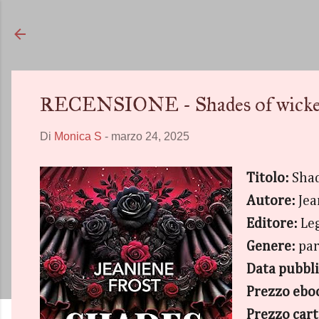
RECENSIONE - Shades of wicked.
Di
Monica S
-
marzo 24, 2025
Titolo:
Shad
Autore:
Jea
Editore:
Le
Genere:
pa
Data pubbl
Prezzo ebo
Prezzo car