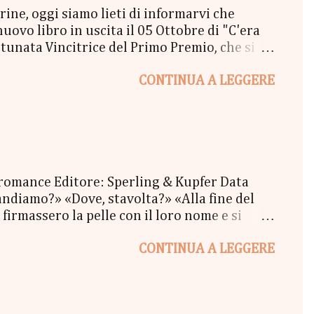
e, oggi siamo lieti di informarvi che
vo libro in uscita il 05 Ottobre di "C'era
unata Vincitrice del Primo Premio, che si
lta a New York" - Una Copia Cartacea di
CONTINUA A LEGGERE
tola di biscotti - un Messaggio in bottiglia
l Coraline 😉 - una Busta Booklovers Per il
ew York". Il Give parte oggi 20 Settembre e
 romance Editore: Sperling & Kupfer Data
ndiamo?» «Dove, stavolta?» «Alla fine del
firmassero la pelle con il loro nome e si
oi tatuaggi sbiaditi, i ricci scombinati e il
CONTINUA A LEGGERE
re, un pomeriggio d'inverno, mentre fuori il
mmeno resa conto di quello che stava
va mai pensato che amare qualcuno potesse