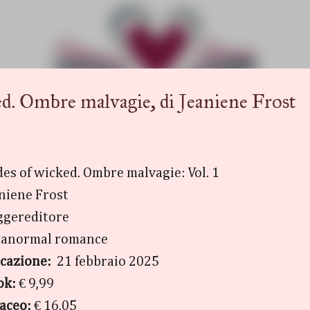
Passa ai contenuti principali
 Ombre malvagie, di Jeaniene Frost
es of wicked. Ombre malvagie: Vol. 1
niene Frost
ggereditore
ranormal romance
icazione:
21 febbraio 2025
ok:
€ 9,99
taceo:
€ 16,05