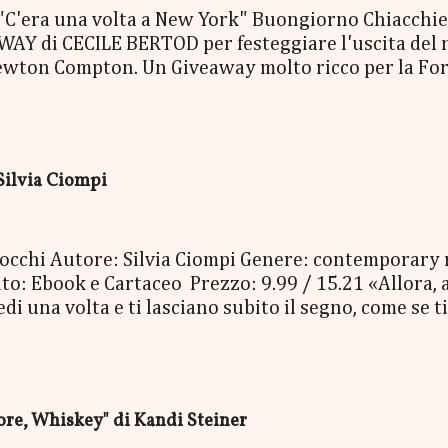
era una volta a New York" Buongiorno Chiacchierin
Y di CECILE BERTOD per festeggiare l'uscita del nuo
ewton Compton. Un Giveaway molto ricco per la Fort
ACCO SORPRESA: - La Copia Cartacea di "C'era una vo
- una Mucchina Portachiavi - un Segnalibro - una Sca
enna Cecile Bertod - un biglietto per imbarcarsi su
 copia cartacea del nuovo libro "C'era una volta a N
Silvia Ciompi
oi occhi Autore: Silvia Ciompi Genere: contemporary
o: Ebook e Cartaceo Prezzo: 9.99 / 15.21 «Allora, a
 una volta e ti lasciano subito il segno, come se ti 
Bolognini Mirko, detto Bolo, è una di quelle. Con i su
niverso, è entrato nella vita di Gheghe senza avvisa
, e da lì non è più andato via. E Gheghe non si è ne
erla, la vita, per avere paura. Nessuno dei due ave
e, Whiskey" di Kandi Steiner
, così pieno di risate, di baci e così doloros...