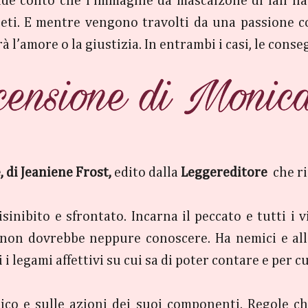
rende conto che l’immagine da mascalzone di Ian na
eti. E mentre vengono travolti da una passione co
rà l’amore o la giustizia. In entrambi i casi, le con
 di Jeaniene Frost,
edito dalla
Leggereditore
che r
disinibito e sfrontato. Incarna il peccato e tutti i
non dovrebbe neppure conoscere. Ha nemici e alle
 i legami affettivi su cui sa di poter contare e per c
co e sulle azioni dei suoi componenti. Regole che