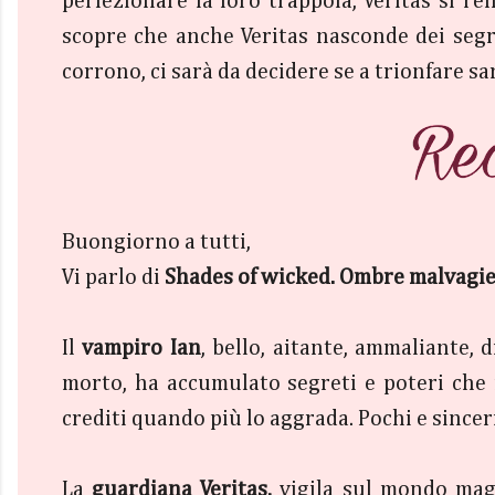
perfezionare la loro trappola, Veritas si 
scopre che anche Veritas nasconde dei segr
corrono, ci sarà da decidere se a trionfare sa
Buongiorno a tutti,
Vi parlo di
Shades of wicked. Ombre malvagie,
Il
vampiro Ian
, bello, aitante, ammaliante, 
morto, ha accumulato segreti e poteri che 
crediti quando più lo aggrada. Pochi e sinceri
La
guardiana Veritas,
vigila sul mondo magi