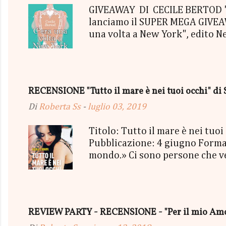
GIVEAWAY DI CECILE BERTOD "C'
lanciamo il SUPER MEGA GIVEAWA
una volta a New York", edito N
aggiudicherà tutto in Un bel P
"tutto ma non il mio Tailleur" 
con gommine a cuoricino - una P
secondo estratto ci sarà: - Una
RECENSIONE "Tutto il mare è nei tuoi occhi" di 
terminerà...
Di
Roberta Ss
-
luglio 03, 2019
Titolo: Tutto il mare è nei tu
Pubblicazione: 4 giugno Format
mondo.» Ci sono persone che vedi
mischiassero alle tue molecole. 
sorriso più strafottente dell'u
cielo grigio minacciava pioggia
succedendo, troppo presa a viv
REVIEW PARTY - RECENSIONE - "Per il mio Amor
essere così. Così bello, così vero