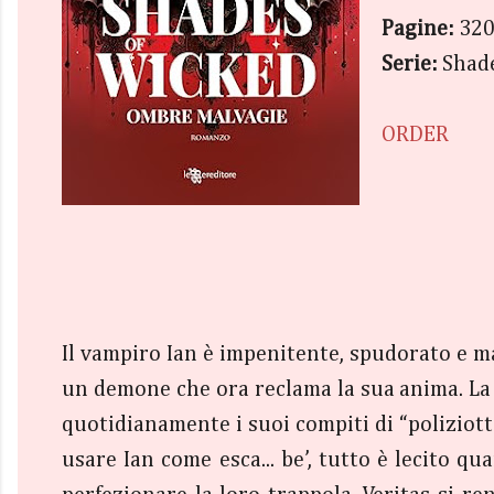
Pagine:
32
Serie:
Shade
ORDER
Il vampiro Ian è impenitente, spudorato e mal
un demone che ora reclama la sua anima. La s
quotidianamente i suoi compiti di “poliziott
usare Ian come esca... be’, tutto è lecito q