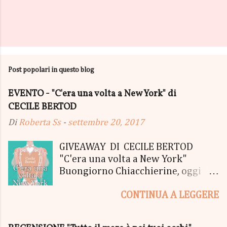
Post popolari in questo blog
EVENTO - "C'era una volta a New York" di
CECILE BERTOD
Di
Roberta Ss
-
settembre 20, 2017
GIVEAWAY DI CECILE BERTOD
"C'era una volta a New York"
Buongiorno Chiacchierine, oggi
siamo lieti di informarvi che
CONTINUA A LEGGERE
lanciamo il SUPER MEGA GIVEAWAY
di CECILE BERTOD per festeggiare
l'uscita del nuovo libro in uscita il