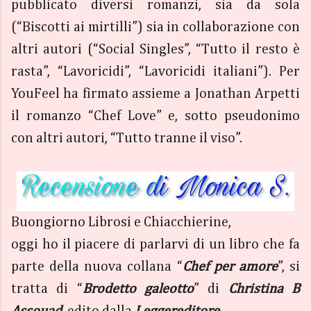
pubblicato diversi romanzi, sia da sola
(“Biscotti ai mirtilli”) sia in collaborazione con
altri autori (“Social Singles”, “Tutto il resto è
rasta”, “Lavoricidi”, “Lavoricidi italiani”). Per
YouFeel ha firmato assieme a Jonathan Arpetti
il romanzo “Chef Love” e, sotto pseudonimo
con altri autori, “Tutto tranne il viso”.
Buongiorno Librosi e Chiacchierine,
oggi ho il piacere di parlarvi di un libro che fa
parte della nuova collana “
Chef per amore
”, si
tratta di “
Brodetto galeotto
” di
Christina B
Assouad
, edito dalla
Leggereditore
.