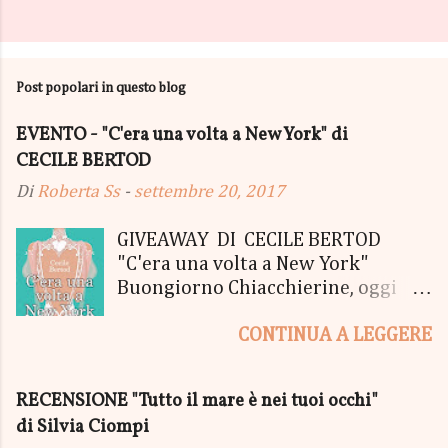
Post popolari in questo blog
EVENTO - "C'era una volta a New York" di
CECILE BERTOD
Di
Roberta Ss
-
settembre 20, 2017
GIVEAWAY DI CECILE BERTOD
"C'era una volta a New York"
Buongiorno Chiacchierine, oggi
siamo lieti di informarvi che
CONTINUA A LEGGERE
lanciamo il SUPER MEGA GIVEAWAY
di CECILE BERTOD per festeggiare
l'uscita del nuovo libro in uscita il
RECENSIONE "Tutto il mare è nei tuoi occhi"
05 Ottobre di "C'era una volta a
di Silvia Ciompi
New York", edito Newton Compton.