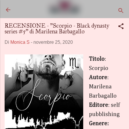
Passa ai contenuti principali
RECENSIONE - "Scorpio - Black dynasty
series #5" di Marilena Barbagallo
Di
Monica S
-
novembre 25, 2020
Titolo
:
Scorpio
Autore
:
Marilena
Barbagallo
Editore
: self
pubblishing
Genere: