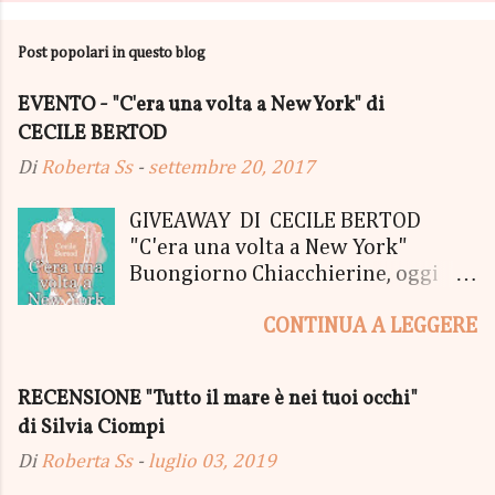
Post popolari in questo blog
EVENTO - "C'era una volta a New York" di
CECILE BERTOD
Di
Roberta Ss
-
settembre 20, 2017
GIVEAWAY DI CECILE BERTOD
"C'era una volta a New York"
Buongiorno Chiacchierine, oggi
siamo lieti di informarvi che
CONTINUA A LEGGERE
lanciamo il SUPER MEGA GIVEAWAY
di CECILE BERTOD per festeggiare
l'uscita del nuovo libro in uscita il
RECENSIONE "Tutto il mare è nei tuoi occhi"
05 Ottobre di "C'era una volta a
di Silvia Ciompi
New York", edito Newton Compton.
Un Giveaway molto ricco per la
Di
Roberta Ss
-
luglio 03, 2019
Fortunata Vincitrice del Primo