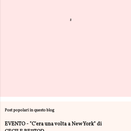
n
t
i
Post popolari in questo blog
EVENTO - "C'era una volta a New York" di