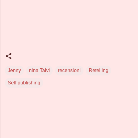
Jenny
nina Talvi
recensioni
Retelling
Self publishing
C
o
m
m
e