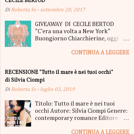
CECILE BERTOD
Di
Roberta Ss
-
settembre 20, 2017
GIVEAWAY DI CECILE BERTOD
"C'era una volta a New York"
Buongiorno Chiacchierine, oggi
siamo lieti di informarvi che
CONTINUA A LEGGERE
lanciamo il SUPER MEGA GIVEAWAY
di CECILE BERTOD per festeggiare
l'uscita del nuovo libro in uscita il
RECENSIONE "Tutto il mare è nei tuoi occhi"
05 Ottobre di "C'era una volta a
di Silvia Ciompi
New York", edito Newton Compton.
Un Giveaway molto ricco per la
Di
Roberta Ss
-
luglio 03, 2019
Fortunata Vincitrice del Primo
Premio, che si aggiudicherà tutto
Titolo: Tutto il mare è nei tuoi
in Un bel PACCO SORPRESA: - La
occhi Autore: Silvia Ciompi Genere:
Copia Cartacea di "C'era una volta a
contemporary romance Editore:
New York" - Una Copia Cartacea di
Sperling & Kupfer Data
"tutto ma non il mio Tailleur" - una
CONTINUA A LEGGERE
Pubblicazione: 4 giugno Formato: