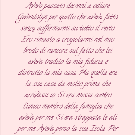
Avevo passato decenni a odiare
Gwendolyn per quello che aveva fatto,
senza soffermarmi su tutto il resto.
Ero rimasto a crogiolarmi nel mio
brodo di rancore, sul fatto che lei
aveva tradito la mia fiducia e
distrutto la mia casa. Ma quella era
la sua casa da molto prima che
arrivassi io. Si era messa contro
l’unico membro della famiglia che
aveva per me. Si era strappata le ali
per me. Aveva perso la sua Isola. Per