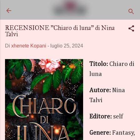
Passa ai contenuti principali
RECENSIONE "Chiaro di luna" di Nina
Talvi
Di
xhenete Kopani
-
luglio 25, 2024
Titolo:
Chiaro di
luna
Autore:
Nina
Talvi
Editore:
self
Genere:
Fantasy,