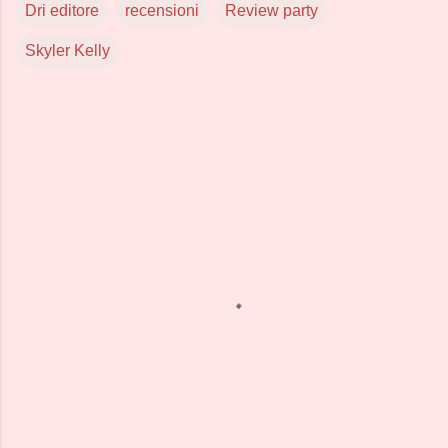
Dri editore
recensioni
Review party
Skyler Kelly
C
o
m
m
e
n
t
i