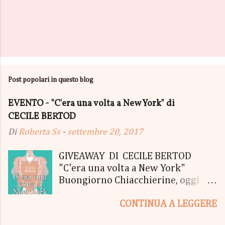
Post popolari in questo blog
EVENTO - "C'era una volta a New York" di
CECILE BERTOD
Di
Roberta Ss
-
settembre 20, 2017
GIVEAWAY DI CECILE BERTOD
"C'era una volta a New York"
Buongiorno Chiacchierine, oggi
siamo lieti di informarvi che
CONTINUA A LEGGERE
lanciamo il SUPER MEGA GIVEAWAY
di CECILE BERTOD per festeggiare