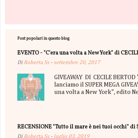
Post popolari in questo blog
EVENTO - "C'era una volta a New York" di CEC
Di
Roberta Ss
-
settembre 20, 2017
GIVEAWAY DI CECILE BERTOD "C'
lanciamo il SUPER MEGA GIVEAWA
una volta a New York", edito N
aggiudicherà tutto in Un bel P
"tutto ma non il mio Tailleur" 
con gommine a cuoricino - una P
secondo estratto ci sarà: - Una
RECENSIONE "Tutto il mare è nei tuoi occhi" di 
terminerà...
Di
Roberta Ss
-
luglio 03, 2019