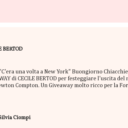
ILE BERTOD
era una volta a New York" Buongiorno Chiacchierin
Y di CECILE BERTOD per festeggiare l'uscita del nuo
ewton Compton. Un Giveaway molto ricco per la Fort
ACCO SORPRESA: - La Copia Cartacea di "C'era una vo
- una Mucchina Portachiavi - un Segnalibro - una Sca
enna Cecile Bertod - un biglietto per imbarcarsi su
 copia cartacea del nuovo libro "C'era una volta a N
Silvia Ciompi