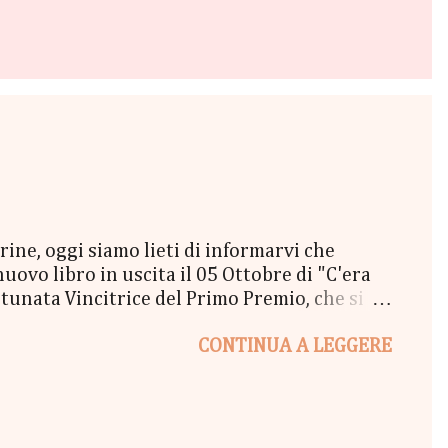
e, oggi siamo lieti di informarvi che
vo libro in uscita il 05 Ottobre di "C'era
unata Vincitrice del Primo Premio, che si
lta a New York" - Una Copia Cartacea di
CONTINUA A LEGGERE
tola di biscotti - un Messaggio in bottiglia
l Coraline 😉 - una Busta Booklovers Per il
ew York". Il Give parte oggi 20 Settembre e