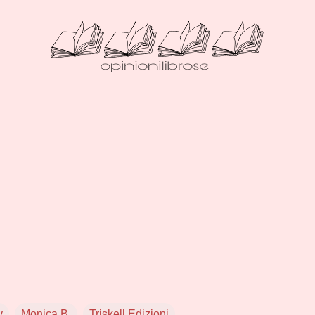
y
Monica B.
Triskell Edizioni