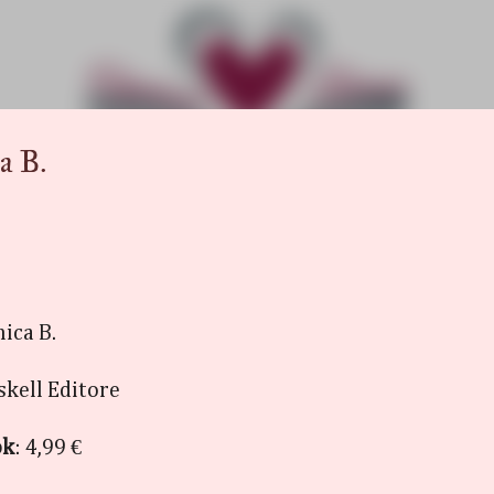
Passa ai contenuti principali
 B.
ica B.
skell Editore
ok
: 4,99 €