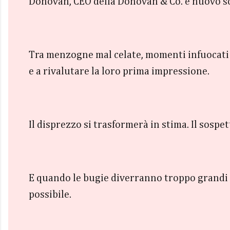
Donovan, CEO della Donovan & Co. e nuovo soci
Tra menzogne mal celate, momenti infuocati 
e a rivalutare la loro prima impressione.
Il disprezzo si trasformerà in stima. Il sospet
E quando le bugie diverranno troppo grandi e
possibile.