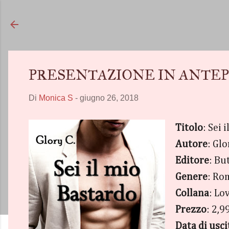
PRESENTAZIONE IN ANTEPRIMA -
Di
Monica S
-
giugno 26, 2018
Titolo
: Sei 
Autore
: Glo
Editore
: Bu
Genere
: Ro
Collana
: Lo
Prezzo
: 2,9
Data di usci