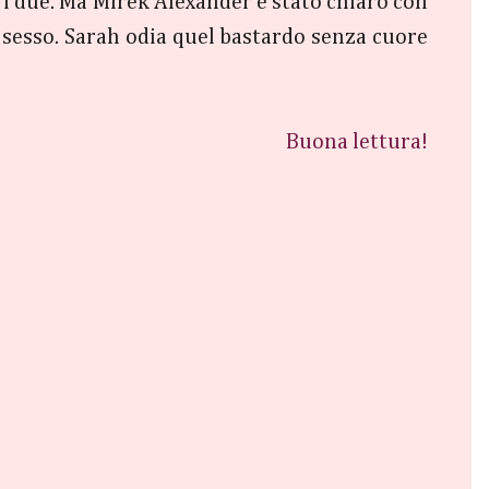
 i due. Ma Mirek Alexander è stato chiaro con
o sesso. Sarah odia quel bastardo senza cuore
Buona lettura!