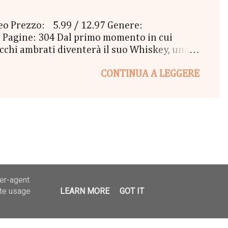
ceo Prezzo: 5.99 / 12.97 Genere:
 Pagine: 304 Dal primo momento in cui
 occhi ambrati diventerà il suo Whiskey, una
 loro amicizia si fa sempre più complicata, e
CONTINUA A LEGGERE
rcostanze sembrano essere sempre avverse?
 cuore dell'uomo che da sempre le
 tirare i fili del vero amore, in un turbinio
 voler ...
ser-agent
ate usage
LEARN MORE
GOT IT