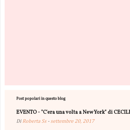
i
Post popolari in questo blog
EVENTO - "C'era una volta a New York" di CEC
Di
Roberta Ss
-
settembre 20, 2017