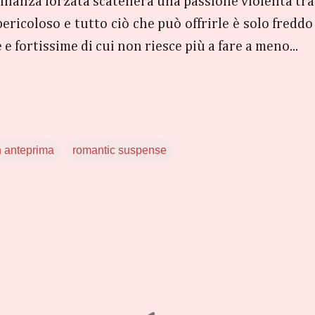
icinanza forzata scatenerà una passione violenta tra
pericoloso e tutto ciò che può offrirle è solo fredd
e fortissime di cui non riesce più a fare a meno...
n anteprima
romantic suspense