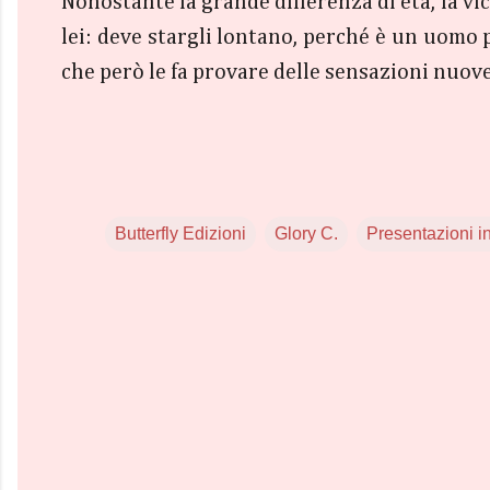
Nonostante la grande differenza di età, la v
lei: deve stargli lontano, perché è un uomo 
che però le fa provare delle sensazioni nuove 
Butterfly Edizioni
Glory C.
Presentazioni i
C
o
m
m
e
n
t