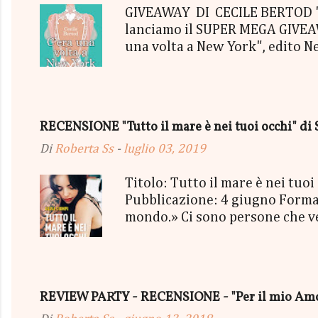
GIVEAWAY DI CECILE BERTOD "C'
lanciamo il SUPER MEGA GIVEAWA
una volta a New York", edito N
aggiudicherà tutto in Un bel P
"tutto ma non il mio Tailleur" 
con gommine a cuoricino - una P
secondo estratto ci sarà: - Una
RECENSIONE "Tutto il mare è nei tuoi occhi" di 
terminerà...
Di
Roberta Ss
-
luglio 03, 2019
Titolo: Tutto il mare è nei tu
Pubblicazione: 4 giugno Format
mondo.» Ci sono persone che vedi
mischiassero alle tue molecole. 
sorriso più strafottente dell'u
cielo grigio minacciava pioggia
succedendo, troppo presa a viv
REVIEW PARTY - RECENSIONE - "Per il mio Amor
essere così. Così bello, così vero