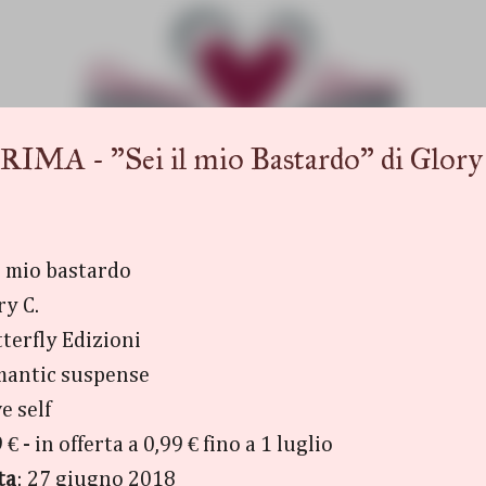
Passa ai contenuti principali
 "Sei il mio Bastardo" di Glory 
il mio bastardo
ry C.
tterfly Edizioni
mantic suspense
ve self
9 € - in offerta a 0,99 € fino a 1 luglio
ta
: 27 giugno 2018