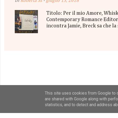
Di
Roberta Ss
-
giugno 13, 2018
Titolo: Per il mio Amore, Whi
Contemporary Romance Editore:
incontra Jamie, Breck sa che la
irrinunciabile dipendenza. Mes
la loro attrazione sempre più 
Quanto duramente e quanto a l
appartiene? Una storia cruda, ap
di emozioni. travolgenti. Ci vu
This site uses cookies from Google to de
are shared with Google along with perfo
statistics, and to detect and address ab