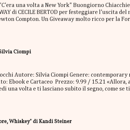
era una volta a New York" Buongiorno Chiacchierin
Y di CECILE BERTOD per festeggiare l'uscita del nuo
ewton Compton. Un Giveaway molto ricco per la Fort
ACCO SORPRESA: - La Copia Cartacea di "C'era una vo
- una Mucchina Portachiavi - un Segnalibro - una Sca
enna Cecile Bertod - un biglietto per imbarcarsi su
 copia cartacea del nuovo libro "C'era una volta a N
Silvia Ciompi
oi occhi Autore: Silvia Ciompi Genere: contemporary
o: Ebook e Cartaceo Prezzo: 9.99 / 15.21 «Allora, a
 una volta e ti lasciano subito il segno, come se ti 
Bolognini Mirko, detto Bolo, è una di quelle. Con i su
niverso, è entrato nella vita di Gheghe senza avvisa
, e da lì non è più andato via. E Gheghe non si è ne
erla, la vita, per avere paura. Nessuno dei due ave
e, Whiskey" di Kandi Steiner
, così pieno di risate, di baci e così doloros...