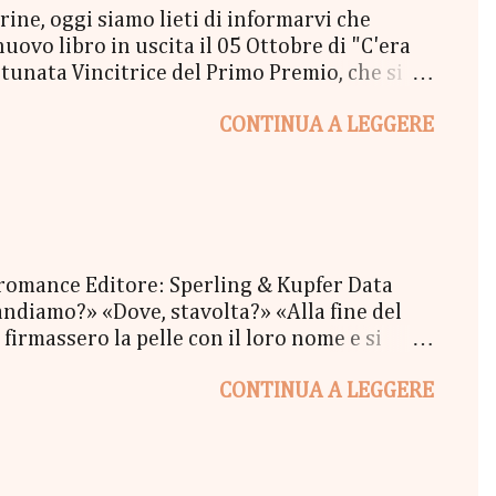
e, oggi siamo lieti di informarvi che
vo libro in uscita il 05 Ottobre di "C'era
unata Vincitrice del Primo Premio, che si
lta a New York" - Una Copia Cartacea di
CONTINUA A LEGGERE
tola di biscotti - un Messaggio in bottiglia
l Coraline 😉 - una Busta Booklovers Per il
ew York". Il Give parte oggi 20 Settembre e
 romance Editore: Sperling & Kupfer Data
ndiamo?» «Dove, stavolta?» «Alla fine del
firmassero la pelle con il loro nome e si
oi tatuaggi sbiaditi, i ricci scombinati e il
CONTINUA A LEGGERE
re, un pomeriggio d'inverno, mentre fuori il
mmeno resa conto di quello che stava
va mai pensato che amare qualcuno potesse