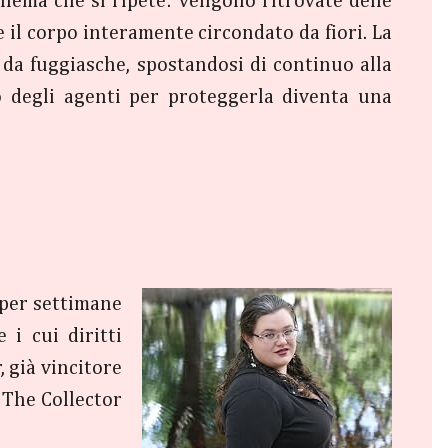
hema che si ripete: vengono ritrovate delle
 il corpo interamente circondato da fiori. La
o da fuggiasche, spostandosi di continuo alla
o degli agenti per proteggerla diventa una
 per settimane
 i cui diritti
 già vincitore
a The Collector