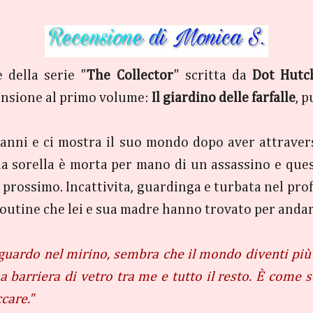
 della serie "
The Collector
" scritta da
Dot Hutc
censione al primo volume:
Il giardino delle farfalle
, 
7 anni e ci mostra il suo mondo dopo aver attrave
sua sorella è morta per mano di un assassino e ques
l prossimo. Incattivita, guardinga e turbata nel pr
 routine che lei e sua madre hanno trovato per anda
guardo nel mirino, sembra che il mondo diventi più n
na barriera di vetro tra me e tutto il resto. È come
care."