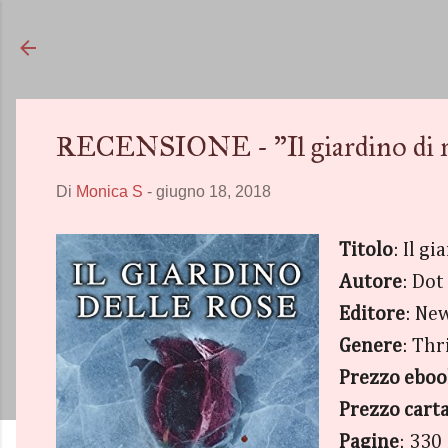
RECENSIONE - "Il giardino di r
Di
Monica S
-
giugno 18, 2018
Titolo
: Il g
Autore
: Dot
Editore
: Ne
Genere
: Thr
Prezzo ebo
Prezzo cart
Pagine
: 330