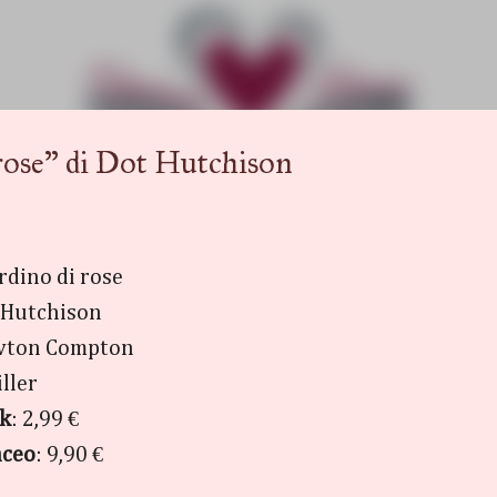
Passa ai contenuti principali
ose" di Dot Hutchison
iardino di rose
 Hutchison
wton Compton
iller
ok
: 2,99 €
aceo
: 9,90 €