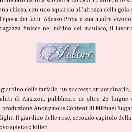
nnunciato da una scoperta raccapricciante, uno sc
na chiesa, con uno squarcio all’altezza della gola e
all’epoca dei fatti. Adesso Priya e sua madre vivon
ragazza finisce nel mirino del maniaco, il lavor
iardino delle farfalle, un successo straordinario,
enduti di Amazon, pubblicato in oltre 23 lingue e
 di produzione Anonymous Content di Michael Sugar,
tlight. Il giardino delle rose, secondo capitolo dell
ovo spietato killer.