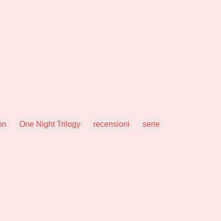
on
One Night Trilogy
recensioni
serie