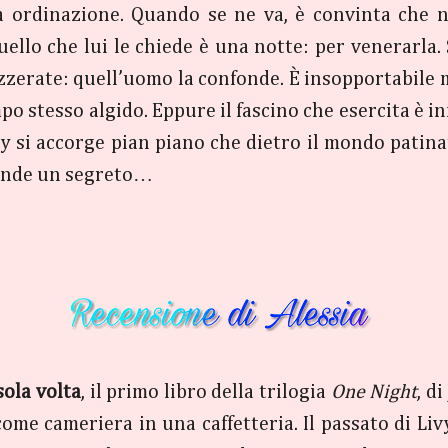
 ordinazione. Quando se ne va, è convinta che no
quello che lui le chiede è una notte: per venerarl
o azzerate: quell’uomo la confonde. È insopportabi
mpo stesso algido. Eppure il fascino che esercita è 
y si accorge pian piano che dietro il mondo patinat
conde un segreto…
sola volta
, il primo libro della trilogia
One Night
, d
come cameriera in una caffetteria. Il passato di Liv