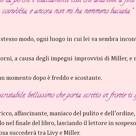
rta, perché è esattamente così che andrebbe a finir
coinvolta, e ancora non mi ha nemmeno baciata.”
tesso modo, ogni luogo in cui lei va sembra incontr
rni, a causa degli impegni improvvisi di Miller, e me
un momento dopo è freddo e scostante.
utabile, bellissimo che porta scritto in fronte ti 
ricco, affascinante, maniaco del pulito e dell’ordine,
lo nel finale del libro, lasciando il lettore in sospe
osa succederà tra Livy e Miller.