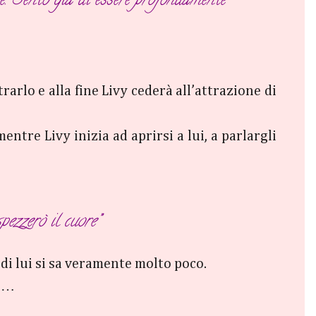
e. Sento già di essere profondamente
arlo e alla fine Livy cederà all’attrazione di
ntre Livy inizia ad aprirsi a lui, a parlargli
spezzerò il cuore”
 di lui si sa veramente molto poco.
so…