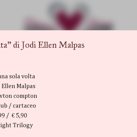
Passa ai contenuti principali
" di Jodi Ellen Malpas
una sola volta
i Ellen Malpas
wton compton
ub / cartaceo
99 / € 5,90
ight Trilogy