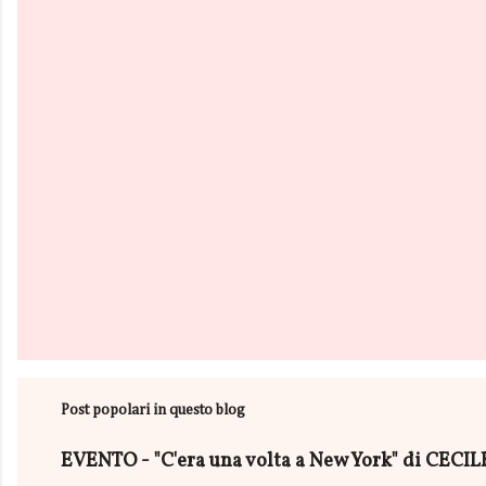
t
i
Post popolari in questo blog
EVENTO - "C'era una volta a New York" di CEC