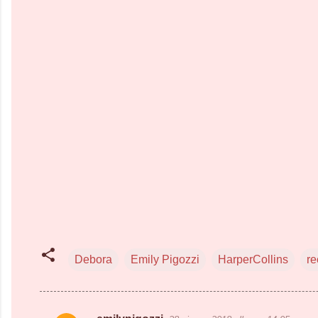
Debora
Emily Pigozzi
HarperCollins
re