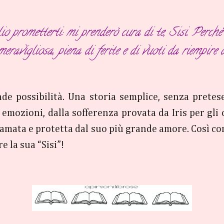
lio prometterti: mi prenderò cura di te, Sisi. Perch
eravigliosa, piena di ferite e di vuoti da riempire d
e possibilità. Una storia semplice, senza pretese
mozioni, dalla sofferenza provata da Iris per gli os
re amata e protetta dal suo più grande amore. Così c
 la sua “Sisi”!