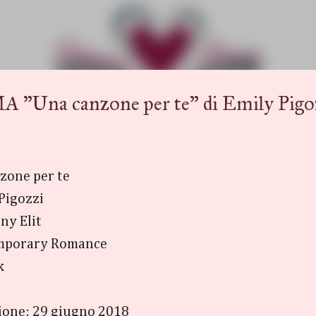
Passa ai contenuti principali
a canzone per te" di Emily Pigo
nzone per te
Pigozzi
ny Elit
mporary Romance
k
ione: 29 giugno 2018