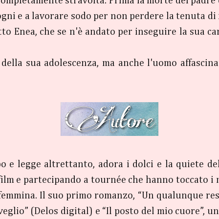
ta completamente stravolta. Prima la morte del padre
ogni e a lavorare sodo per non perdere la tenuta di 
to Enea, che se n'è andato per inseguire la sua car
o della sua adolescenza, ma anche l'uomo affascin
o e legge altrettanto, adora i dolci e la quiete d
ilm e partecipando a tournée che hanno toccato i ma
 femmina. Il suo primo romanzo, “Un qualunque resp
eglio” (Delos digital) e “Il posto del mio cuore”, u