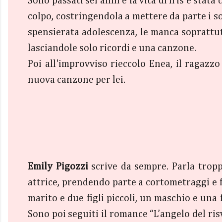
Sono passati sei anni e la vita di Iris è sta
colpo, costringendola a mettere da parte i s
spensierata adolescenza, le manca soprattut
lasciandole solo ricordi e una canzone.
Poi all'improvviso rieccolo Enea, il ragazz
nuova canzone per lei.
Emily Pigozzi
scrive da sempre. Parla tropp
attrice, prendendo parte a cortometraggi e f
marito e due figli piccoli, un maschio e una
Sono poi seguiti il romance “L’angelo del risv