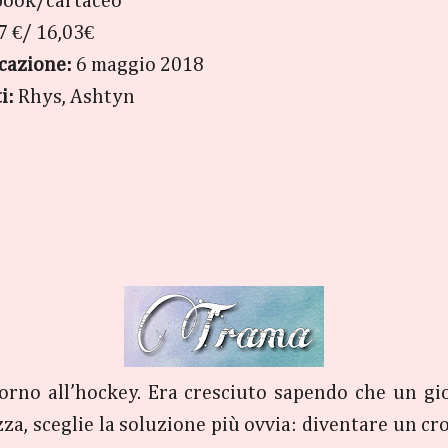
book/cartaceo
7 €/ 16,03€
icazione:
6 maggio 2018
i:
Rhys, Ashtyn
orno all’hockey. Era cresciuto sapendo che un gi
za, sceglie la soluzione più ovvia: diventare un cro