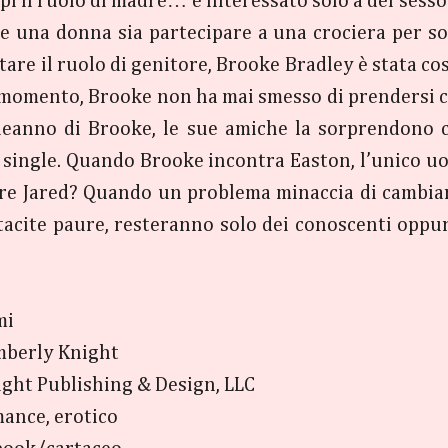
pi il ruolo di madre… è interessato solo a del sesso
 una donna sia partecipare a una crociera per sol
re il ruolo di genitore, Brooke Bradley è stata cost
el momento, Brooke non ha mai smesso di prendersi c
leanno di Brooke, le sue amiche la sorprendono c
li single. Quando Brooke incontra Easton, l’unico u
ciare Jared? Quando un problema minaccia di cambi
 tacite paure, resteranno solo dei conoscenti oppur
mi
berly Knight
ght Publishing & Design, LLC
ance, erotico