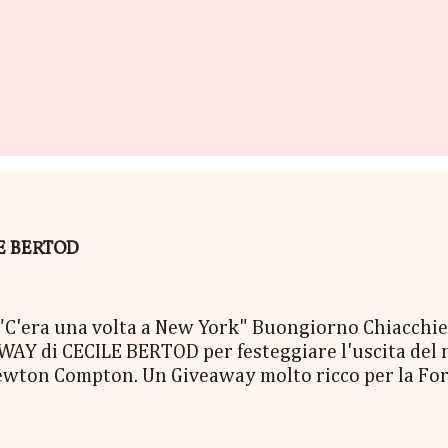
ILE BERTOD
era una volta a New York" Buongiorno Chiacchierin
Y di CECILE BERTOD per festeggiare l'uscita del nuo
ewton Compton. Un Giveaway molto ricco per la Fort
ACCO SORPRESA: - La Copia Cartacea di "C'era una vo
- una Mucchina Portachiavi - un Segnalibro - una Sca
enna Cecile Bertod - un biglietto per imbarcarsi su