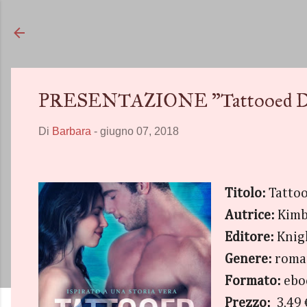
PRESENTAZIONE "Tattooed Dot
Di
Barbara
-
giugno 07, 2018
Titolo:
Tatto
Autrice:
Kimb
Editore:
Knig
Genere:
roman
Formato:
ebo
Prezzo:
3,49 