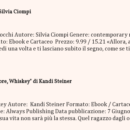
 copia cartacea del nuovo libro "C'era una volta a N
Silvia Ciompi
oi occhi Autore: Silvia Ciompi Genere: contemporary
o: Ebook e Cartaceo Prezzo: 9.99 / 15.21 «Allora, a
 una volta e ti lasciano subito il segno, come se ti 
Bolognini Mirko, detto Bolo, è una di quelle. Con i su
niverso, è entrato nella vita di Gheghe senza avvisa
, e da lì non è più andato via. E Gheghe non si è ne
erla, la vita, per avere paura. Nessuno dei due ave
e, Whiskey" di Kandi Steiner
, così pieno di risate, di baci e così doloros...
skey Autore: Kandi Steiner Formato: Ebook / Carta
 Always Publishing Data pubblicazione: 7 Giugno
 sua vita non sarà più la stessa. Quel ragazzo dagli
e dopo mese, anno dopo anno, errore dopo errore, la