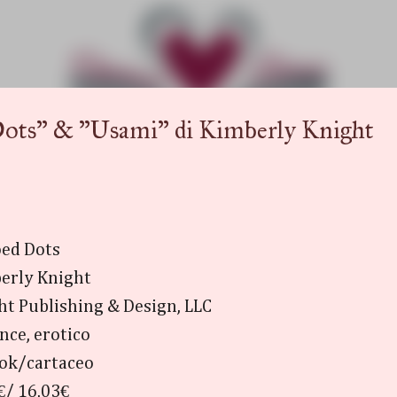
Passa ai contenuti principali
s" & "Usami" di Kimberly Knight
oed Dots
erly Knight
ht Publishing & Design, LLC
ce, erotico
ok/cartaceo
€/ 16,03€