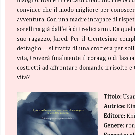
bisogno. Non è in cerca di qualcuno che occu
convince che il modo migliore per conoscere
avventura. Con una madre incapace di rispetta
sorellina già dall’età di tredici anni. Da qu
suo ragazzo, Jared. Per il trentesimo comp
dettaglio… si tratta di una crociera per so
vita, troverà finalmente il coraggio di las
costretti ad affrontare domande irrisolte e
vita?
Titolo:
Usa
Autrice:
Kim
Editore:
Kni
Genere:
rom