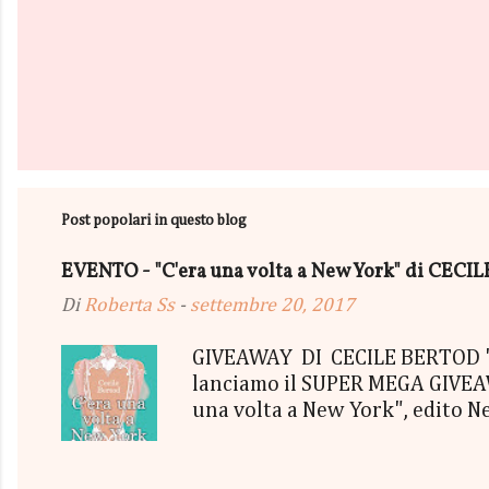
Post popolari in questo blog
EVENTO - "C'era una volta a New York" di CEC
Di
Roberta Ss
-
settembre 20, 2017
GIVEAWAY DI CECILE BERTOD "C'
lanciamo il SUPER MEGA GIVEAWA
una volta a New York", edito N
aggiudicherà tutto in Un bel P
"tutto ma non il mio Tailleur" 
con gommine a cuoricino - una P