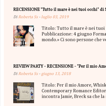
secondo estratto ci sarà: - Una
RECENSIONE "Tutto il mare è nei tuoi occhi" di 
terminerà...
Di
Roberta Ss
-
luglio 03, 2019
Titolo: Tutto il mare è nei tu
Pubblicazione: 4 giugno Format
mondo.» Ci sono persone che vedi
mischiassero alle tue molecole. 
sorriso più strafottente dell'u
cielo grigio minacciava pioggia
succedendo, troppo presa a viv
REVIEW PARTY - RECENSIONE - "Per il mio Amor
essere così. Così bello, così vero
Di
Roberta Ss
-
giugno 13, 2018
Titolo: Per il mio Amore, Whi
Contemporary Romance Editore:
incontra Jamie, Breck sa che la
irrinunciabile dipendenza. Mes