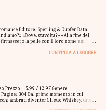
ew York". Il Give parte oggi 20 Settembre e
 romance Editore: Sperling & Kupfer Data
ndiamo?» «Dove, stavolta?» «Alla fine del
firmassero la pelle con il loro nome e si
oi tatuaggi sbiaditi, i ricci scombinati e il
CONTINUA A LEGGERE
re, un pomeriggio d'inverno, mentre fuori il
mmeno resa conto di quello che stava
va mai pensato che amare qualcuno potesse
ceo Prezzo: 5.99 / 12.97 Genere:
 Pagine: 304 Dal primo momento in cui
 occhi ambrati diventerà il suo Whiskey, una
 loro amicizia si fa sempre più complicata, e