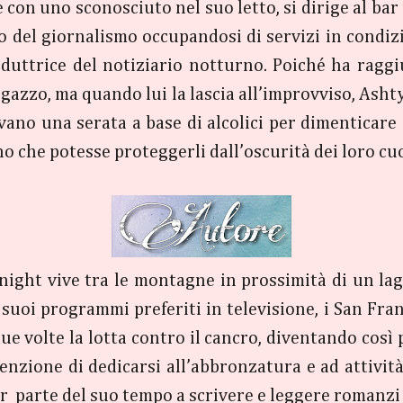
con uno sconosciuto nel suo letto, si dirige al bar 
 del giornalismo occupandosi di servizi in condiz
uttrice del notiziario notturno. Poiché ha raggiu
ragazzo, ma quando lui la lascia all’improvviso, Asht
vano una serata a base di alcolici per dimenticare
 che potesse proteggerli dall’oscurità dei loro cuo
night vive tra le montagne in prossimità di un lago
suoi programmi preferiti in televisione, i San Fran
e volte la lotta contro il cancro, diventando così p
tenzione di dedicarsi all’abbronzatura e ad attivi
r parte del suo tempo a scrivere e leggere romanzi 