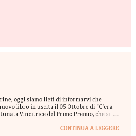
e, oggi siamo lieti di informarvi che
vo libro in uscita il 05 Ottobre di "C'era
unata Vincitrice del Primo Premio, che si
lta a New York" - Una Copia Cartacea di
CONTINUA A LEGGERE
tola di biscotti - un Messaggio in bottiglia
l Coraline 😉 - una Busta Booklovers Per il