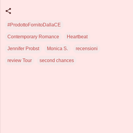
#ProdottoFornitoDallaCE
Contemporary Romance
Heartbeat
Jennifer Probst
Monica S.
recensioni
review Tour
second chances
C
o
m
m
e
n
t