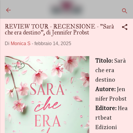
Passa ai contenuti principali
REVIEW TOUR - RECENSIONE - "Sarà
che era destino", di Jennifer Probst
Di
Monica S
-
febbraio 14, 2025
Titolo:
Sarà
che era
destino
Autore:
Jen
nifer Probst
Editore:
Hea
rtbeat
Edizioni