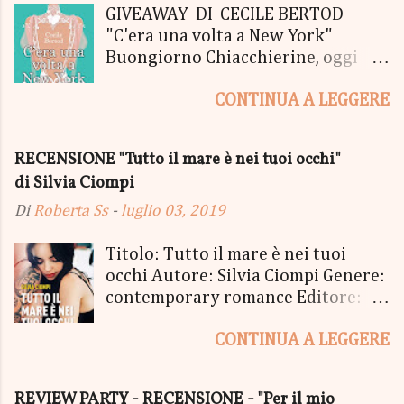
GIVEAWAY DI CECILE BERTOD
"C'era una volta a New York"
Buongiorno Chiacchierine, oggi
siamo lieti di informarvi che
CONTINUA A LEGGERE
lanciamo il SUPER MEGA GIVEAWAY
di CECILE BERTOD per festeggiare
l'uscita del nuovo libro in uscita il
RECENSIONE "Tutto il mare è nei tuoi occhi"
05 Ottobre di "C'era una volta a
di Silvia Ciompi
New York", edito Newton Compton.
Un Giveaway molto ricco per la
Di
Roberta Ss
-
luglio 03, 2019
Fortunata Vincitrice del Primo
Premio, che si aggiudicherà tutto
Titolo: Tutto il mare è nei tuoi
in Un bel PACCO SORPRESA: - La
occhi Autore: Silvia Ciompi Genere:
Copia Cartacea di "C'era una volta a
contemporary romance Editore:
New York" - Una Copia Cartacea di
Sperling & Kupfer Data
"tutto ma non il mio Tailleur" - una
CONTINUA A LEGGERE
Pubblicazione: 4 giugno Formato:
Mucchina Portachiavi - un
Ebook e Cartaceo Prezzo: 9.99 /
Segnalibro - una Scatola di biscotti
15.21 «Allora, andiamo?» «Dove,
REVIEW PARTY - RECENSIONE - "Per il mio