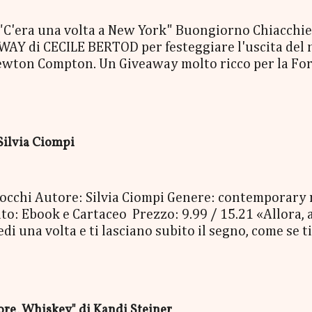
era una volta a New York" Buongiorno Chiacchierin
Y di CECILE BERTOD per festeggiare l'uscita del nuo
ewton Compton. Un Giveaway molto ricco per la Fort
ACCO SORPRESA: - La Copia Cartacea di "C'era una vo
- una Mucchina Portachiavi - un Segnalibro - una Sca
enna Cecile Bertod - un biglietto per imbarcarsi su
 copia cartacea del nuovo libro "C'era una volta a N
Silvia Ciompi
oi occhi Autore: Silvia Ciompi Genere: contemporary
o: Ebook e Cartaceo Prezzo: 9.99 / 15.21 «Allora, a
 una volta e ti lasciano subito il segno, come se ti 
Bolognini Mirko, detto Bolo, è una di quelle. Con i su
niverso, è entrato nella vita di Gheghe senza avvisa
, e da lì non è più andato via. E Gheghe non si è ne
erla, la vita, per avere paura. Nessuno dei due ave
e, Whiskey" di Kandi Steiner