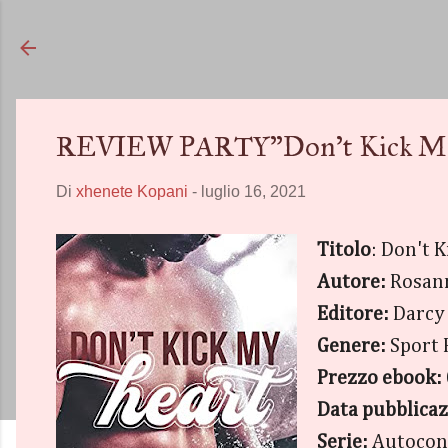
REVIEW PARTY"Don't Kick My 
Di
xhenete Kopani
-
luglio 16, 2021
Titolo
: Don't 
Autore:
Rosan
Editore:
Darcy 
Genere:
Sport
Prezzo ebook:
Data pubblica
Serie:
Autocon