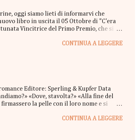
e, oggi siamo lieti di informarvi che
vo libro in uscita il 05 Ottobre di "C'era
unata Vincitrice del Primo Premio, che si
lta a New York" - Una Copia Cartacea di
CONTINUA A LEGGERE
tola di biscotti - un Messaggio in bottiglia
l Coraline 😉 - una Busta Booklovers Per il
ew York". Il Give parte oggi 20 Settembre e
 romance Editore: Sperling & Kupfer Data
ndiamo?» «Dove, stavolta?» «Alla fine del
firmassero la pelle con il loro nome e si
oi tatuaggi sbiaditi, i ricci scombinati e il
CONTINUA A LEGGERE
re, un pomeriggio d'inverno, mentre fuori il
mmeno resa conto di quello che stava
va mai pensato che amare qualcuno potesse