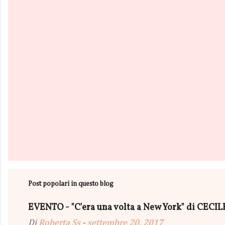
t
i
Post popolari in questo blog
EVENTO - "C'era una volta a New York" di CEC
Di
Roberta Ss
-
settembre 20, 2017