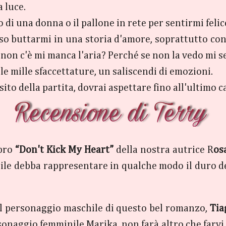
 luce.
o di una donna o il pallone in rete per sentirmi felic
o buttarmi in una storia d'amore, soprattutto con l
 non c'è mi manca l'aria? Perché se non la vedo mi 
e mille sfaccettature, un saliscendi di emozioni.
ito della partita, dovrai aspettare fino all'ultimo ca
ibro
“Don't Kick My Heart”
della nostra autrice R
os
ile debba rappresentare in qualche modo il duro del
 il personaggio maschile di questo bel romanzo,
Tia
onaggio femminile Marika, non farà altro che farvi 