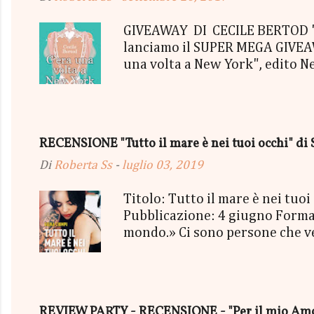
GIVEAWAY DI CECILE BERTOD "C'
lanciamo il SUPER MEGA GIVEAWA
una volta a New York", edito N
aggiudicherà tutto in Un bel P
"tutto ma non il mio Tailleur" 
con gommine a cuoricino - una P
secondo estratto ci sarà: - Una
RECENSIONE "Tutto il mare è nei tuoi occhi" di 
terminerà...
Di
Roberta Ss
-
luglio 03, 2019
Titolo: Tutto il mare è nei tu
Pubblicazione: 4 giugno Format
mondo.» Ci sono persone che vedi
mischiassero alle tue molecole. 
sorriso più strafottente dell'u
cielo grigio minacciava pioggia
succedendo, troppo presa a viv
REVIEW PARTY - RECENSIONE - "Per il mio Amor