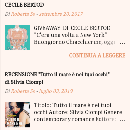
CECILE BERTOD
Di
Roberta Ss
-
settembre 20, 2017
GIVEAWAY DI CECILE BERTOD
"C'era una volta a New York"
Buongiorno Chiacchierine, oggi
siamo lieti di informarvi che
CONTINUA A LEGGERE
lanciamo il SUPER MEGA GIVEAWAY
di CECILE BERTOD per festeggiare
l'uscita del nuovo libro in uscita il
RECENSIONE "Tutto il mare è nei tuoi occhi"
05 Ottobre di "C'era una volta a
di Silvia Ciompi
New York", edito Newton Compton.
Un Giveaway molto ricco per la
Di
Roberta Ss
-
luglio 03, 2019
Fortunata Vincitrice del Primo
Premio, che si aggiudicherà tutto
Titolo: Tutto il mare è nei tuoi
in Un bel PACCO SORPRESA: - La
occhi Autore: Silvia Ciompi Genere:
Copia Cartacea di "C'era una volta a
contemporary romance Editore:
New York" - Una Copia Cartacea di
Sperling & Kupfer Data