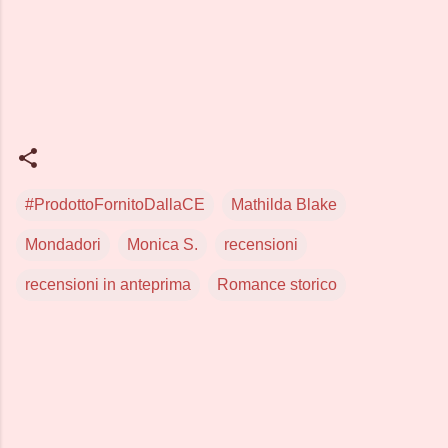
#ProdottoFornitoDallaCE
Mathilda Blake
Mondadori
Monica S.
recensioni
recensioni in anteprima
Romance storico
C
o
m
m
e