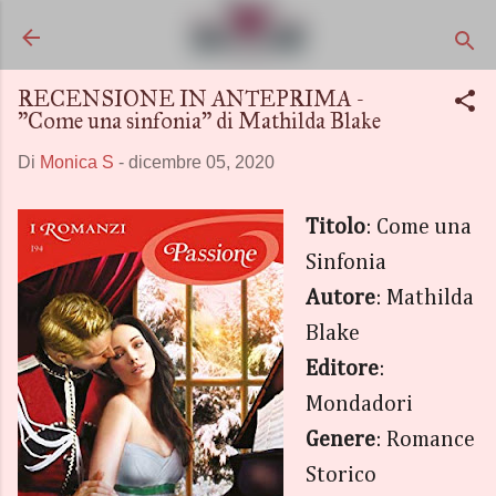
Passa ai contenuti principali
RECENSIONE IN ANTEPRIMA -
"Come una sinfonia" di Mathilda Blake
Di
Monica S
-
dicembre 05, 2020
Titolo
: Come una
Sinfonia
Autore
: Mathilda
Blake
Editore
:
Mondadori
Genere
: Romance
Storico