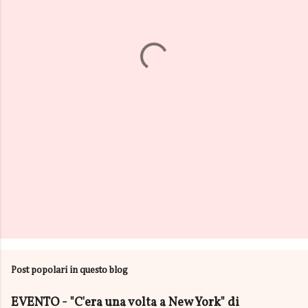
n
t
i
Post popolari in questo blog
EVENTO - "C'era una volta a New York" di