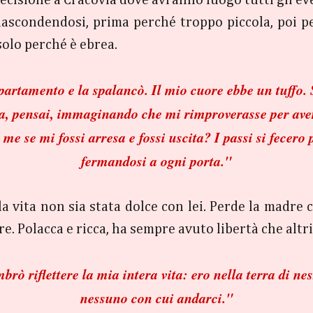
nascondendosi, prima perché troppo piccola, poi per
solo perché è ebrea.
partamento e la spalancò. Il mio cuore ebbe un tuffo. S
, pensai, immaginando che mi rimproverasse per aver 
me se mi fossi arresa e fossi uscita? I passi si fecero 
fermandosi a ogni porta."
a vita non sia stata dolce con lei. Perde la madre 
e. Polacca e ricca, ha sempre avuto libertà che altr
rò riflettere la mia intera vita: ero nella terra di n
nessuno con cui andarci."