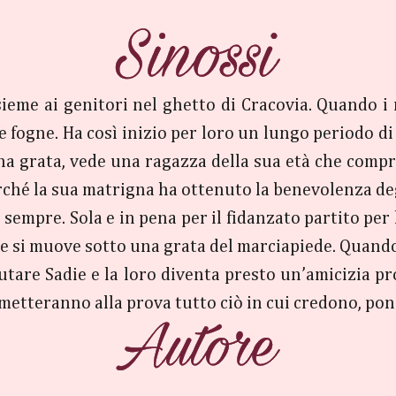
sieme ai genitori nel ghetto di Cracovia. Quando i n
le fogne. Ha così inizio per loro un lungo periodo di
na grata, vede una ragazza della sua età che compra
erché la sua matrigna ha ottenuto la benevolenza d
di sempre. Sola e in pena per il fidanzato partito per
e si muove sotto una grata del marciapiede. Quando 
iutare Sadie e la loro diventa presto un’amicizia pr
li metteranno alla prova tutto ciò in cui credono, pon