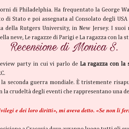
torni di Philadelphia. Ha frequentato la George W
o di Stato e poi assegnata al Consolato degli USA a
a della Rutgers University, in New Jersey. I suoi
a neve, Le ragazze di Parigi e La ragazza con la ste
eview party in cui vi parlo de
La ragazza con la s
RC.
la seconda guerra mondiale. È tristemente risapu
 la crudeltà degli eventi che rappresentano una del
vilegi e dei loro diritti», mi aveva detto. «Se non li 
precisione a Cracovia dove avranno luogo tutti gli e