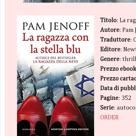
Titolo
: La ra
Autore
: Pam 
Traduttore
: 
Editore
: New
Genere
: thril
Prezzo eboo
Prezzo carta
Data di pubb
Pagine
: 352
Serie
: autoco
ORDER