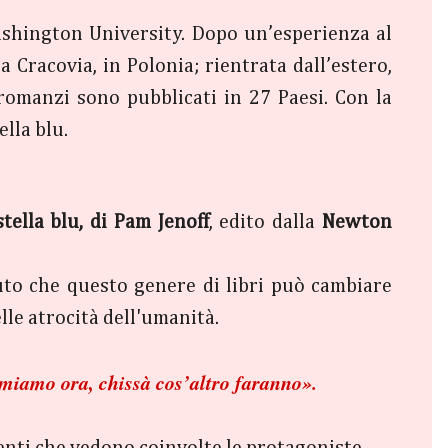
ashington University. Dopo un’esperienza al
 Cracovia, in Polonia; rientrata dall’estero,
 romanzi sono pubblicati in 27 Paesi. Con la
lla blu.
tella blu, di Pam Jenoff
, edito dalla
Newton
to che questo genere di libri può cambiare
le atrocità dell'umanità.
fermiamo ora, chissà cos’altro faranno».
venti che vedono coinvolte le protagoniste.