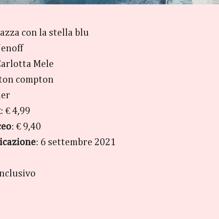
gazza con la stella blu
Jenoff
Carlotta Mele
ton compton
ler
k
: € 4,99
ceo
: € 9,40
licazione
: 6 settembre 2021
nclusivo