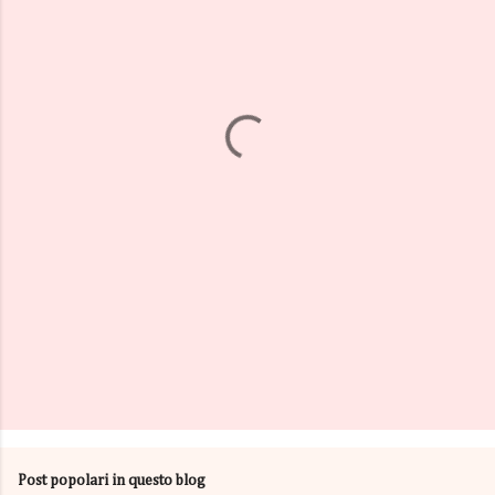
m
e
n
t
i
Post popolari in questo blog