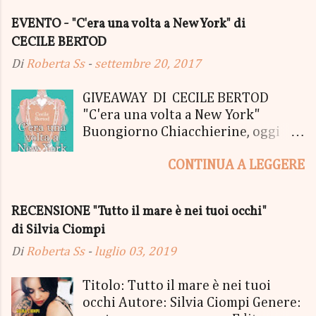
EVENTO - "C'era una volta a New York" di
CECILE BERTOD
Di
Roberta Ss
-
settembre 20, 2017
GIVEAWAY DI CECILE BERTOD
"C'era una volta a New York"
Buongiorno Chiacchierine, oggi
siamo lieti di informarvi che
CONTINUA A LEGGERE
lanciamo il SUPER MEGA GIVEAWAY
di CECILE BERTOD per festeggiare
l'uscita del nuovo libro in uscita il
RECENSIONE "Tutto il mare è nei tuoi occhi"
05 Ottobre di "C'era una volta a
di Silvia Ciompi
New York", edito Newton Compton.
Un Giveaway molto ricco per la
Di
Roberta Ss
-
luglio 03, 2019
Fortunata Vincitrice del Primo
Premio, che si aggiudicherà tutto
Titolo: Tutto il mare è nei tuoi
in Un bel PACCO SORPRESA: - La
occhi Autore: Silvia Ciompi Genere: