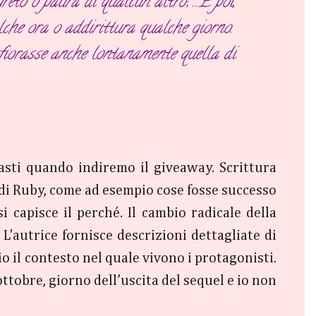
eto o paura di qualcun altro; ...
E poi,
lche ora o addirittura qualche giorno.
sfiorasse anche lontanamente quella di
asti quando indiremo il giveaway. Scrittura
i di Ruby, come ad esempio cose fosse successo
capisce il perché. Il cambio radicale della
L'autrice fornisce descrizioni dettagliate di
o il contesto nel quale vivono i protagonisti.
 ottobre, giorno dell’uscita del sequel e io non