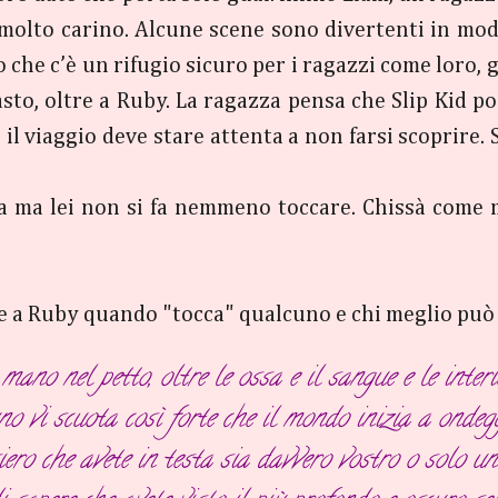
 molto carino. Alcune scene sono divertenti in modo
he c’è un rifugio sicuro per i ragazzi come loro, ge
o, oltre a Ruby. La ragazza pensa che Slip Kid poss
e il viaggio deve stare attenta a non farsi scoprire
 ma lei non si fa nemmeno toccare. Chissà come m
 a Ruby quando "tocca" qualcuno e chi meglio può fa
ano nel petto, oltre le ossa e il sangue e le inter
o vi scuota così forte che il mondo inizia a ondeg
nsiero che avete in testa sia davvero vostro o solo 