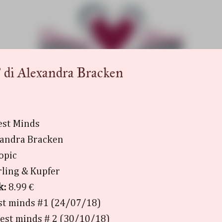
Passa ai contenuti principali
i Alexandra Bracken
est Minds
andra Bracken
topic
ling & Kupfer
k:
8.99 €
t minds #1 (24/07/18)
kest minds # 2 (30/10/18)