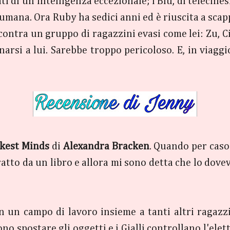
ti di un'intelligenza eccezionale; i Blu, di telecinesi;
 umana. Ora Ruby ha sedici anni ed è riuscita a scap
ncontra un gruppo di ragazzini evasi come lei: Zu, 
rsi a lui. Sarebbe troppo pericoloso. E, in viaggio
kest Minds
di
Alexandra Bracken
. Quando per caso 
ratto da un libro e allora mi sono detta che lo dov
in un campo di lavoro insieme a tanti altri ragazzi.
no spostare gli oggetti e i Gialli controllano l'elett