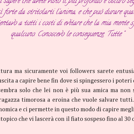
 sapere che avete visto il più profondo e oscuro segr
ì forte da stritolarti l'anima, e che può durare qua
tentavo a tutti i costi di evitare che la mia mente 
qualcuno. Conoscevo le conseguenze. Tutte."
lettura ma sicuramente voi followers sarete entusi
scita a capire bene fin dove si spingessero i poter
sembra solo che lei non è più sua amica ma non si 
agazza timorosa a eroina che vuole salvare tutti. 
nomica e ci permette in questo modo di capire megli
stopico che vi lascerà con il fiato sospeso fino al 30