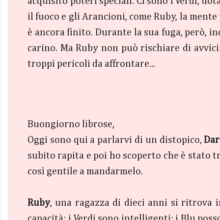
acquisito poteri speciali. Ci sono i Verdi, dota
il fuoco e gli Arancioni, come Ruby, la mente
è ancora finito. Durante la sua fuga, però, i
carino. Ma Ruby non può rischiare di avvicina
troppi pericoli da affrontare...
Buongiorno librose,
Oggi sono qui a parlarvi di un distopico,
Dar
subito rapita e poi ho scoperto che è stato t
così gentile a mandarmelo.
Ruby
, una ragazza di dieci anni si ritrova 
capacità: i Verdi sono intelligenti; i Blu posso