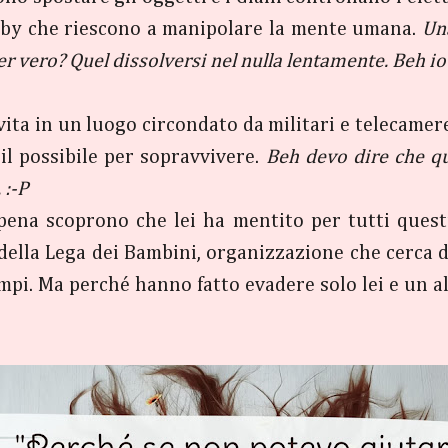
Ruby che riescono a manipolare la mente umana.
Una
r vero? Quel dissolversi nel nulla lentamente. Beh io l
vita in un luogo circondato da militari e telecamer
 il possibile per sopravvivere.
Beh devo dire che qu
 :-P
pena scoprono che lei ha mentito per tutti quest
ella Lega dei Bambini, organizzazione che cerca di
ampi. Ma perché hanno fatto evadere solo lei e un 