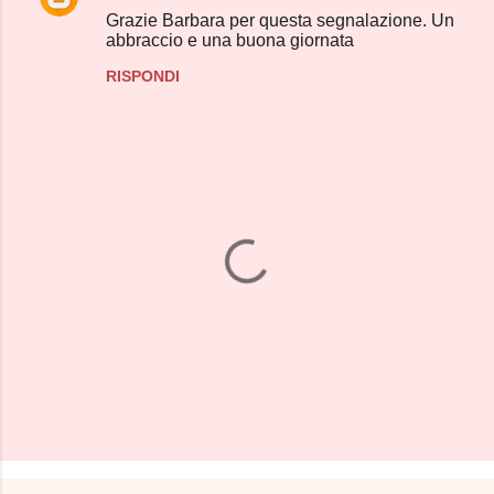
n
Grazie Barbara per questa segnalazione. Un
abbraccio e una buona giornata
t
RISPONDI
i
P
o
s