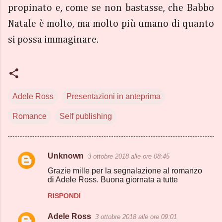
propinato e, come se non bastasse, che Babbo
Natale è molto, ma molto più umano di quanto
si possa immaginare.
Adele Ross
Presentazioni in anteprima
Romance
Self publishing
Unknown
3 ottobre 2018 alle ore 08:45
C
Grazie mille per la segnalazione al romanzo
o
di Adele Ross. Buona giornata a tutte
m
RISPONDI
m
Adele Ross
e
3 ottobre 2018 alle ore 09:01