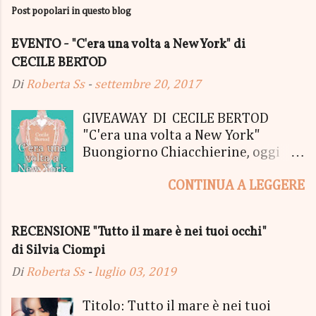
Post popolari in questo blog
t
a
u
EVENTO - "C'era una volta a New York" di
n
CECILE BERTOD
c
o
Di
Roberta Ss
-
settembre 20, 2017
m
m
e
GIVEAWAY DI CECILE BERTOD
n
"C'era una volta a New York"
t
Buongiorno Chiacchierine, oggi
o
siamo lieti di informarvi che
CONTINUA A LEGGERE
lanciamo il SUPER MEGA GIVEAWAY
di CECILE BERTOD per festeggiare
l'uscita del nuovo libro in uscita il
RECENSIONE "Tutto il mare è nei tuoi occhi"
05 Ottobre di "C'era una volta a
di Silvia Ciompi
New York", edito Newton Compton.
Un Giveaway molto ricco per la
Di
Roberta Ss
-
luglio 03, 2019
Fortunata Vincitrice del Primo
Premio, che si aggiudicherà tutto
Titolo: Tutto il mare è nei tuoi