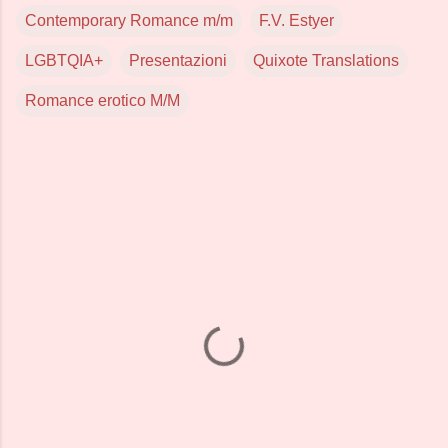
Contemporary Romance m/m
F.V. Estyer
LGBTQIA+
Presentazioni
Quixote Translations
Romance erotico M/M
C
o
m
m
e
n
t
i