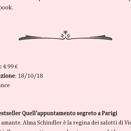
ebook.
:
4.99 €
azione
: 18/10/18
ance
estseller Quell'appuntamento segreto a Parigi
, amante. Alma Schindler è la regina dei salotti di V