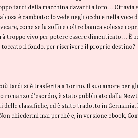
ppo tardi della macchina davanti a loro… Ottavia si
alcosa è cambiato: lo vede negli occhi e nella voce d
icare, come se la soffice coltre bianca volesse copri
arà troppo vivo per potere essere dimenticato… È p
 toccato il fondo, per riscrivere il proprio destino?
 tardi si è trasferita a Torino. Il suo amore per gli
 suo romanzo d’esordio, è stato pubblicato dalla Ne
ti delle classifiche, ed è stato tradotto in German
, Non chiedermi mai perché e, in versione ebook, Com