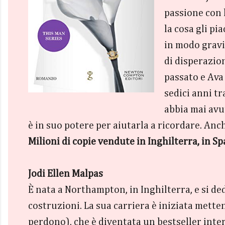
passione con l
la cosa gli pi
in modo gravis
di disperazio
passato e Ava 
sedici anni tr
abbia mai avut
è in suo potere per aiutarla a ricordare. An
Milioni di copie vendute in Inghilterra, in Sp
Jodi Ellen Malpas
È nata a Northampton, in Inghilterra, e si de
costruzioni. La sua carriera è iniziata mette
perdono), che è diventata un bestseller inte