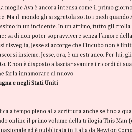
a moglie Ava è ancora intensa come il primo giorno. 
ace. Ma il mondo gli si sgretola sotto i piedi quando 
simo in un incidente. In un attimo, tutto gli croll
ne: sa di non poter sopravvivere senza l’amore dell
si risveglia, Jesse si accorge che l’incubo non è fini
ascorsi insieme. Jesse, ora, è un estraneo. Per lui, g
o. E non è disposto a lasciar svanire i ricordi di s
che farla innamorare di nuovo.
agna e negli Stati Uniti
dica a tempo pieno alla scrittura anche se fino a qu
ndo online il primo volume della trilogia This Man 
rnazionale ed è pubblicata in Italia da Newton Comp