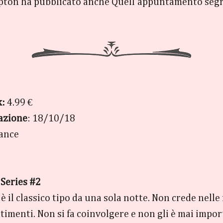
ton ha pubblicato anche Quell’appuntamento segre
k:
4.99 €
azione
: 18/10/18
ance
 Series #2
 il classico tipo da una sola notte. Non crede nell
timenti. Non si fa coinvolgere e non gli è mai impo