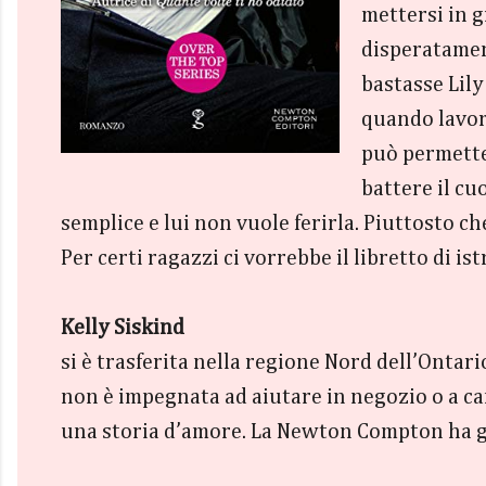
mettersi in g
disperatamen
bastasse Lily
quando lavor
può permetter
battere il cu
semplice e lui non vuole ferirla. Piuttosto che
Per certi ragazzi ci vorrebbe il libretto di is
Kelly Siskind
si è trasferita nella regione Nord dell’Onta
non è impegnata ad aiutare in negozio o a c
una storia d’amore. La Newton Compton ha già 