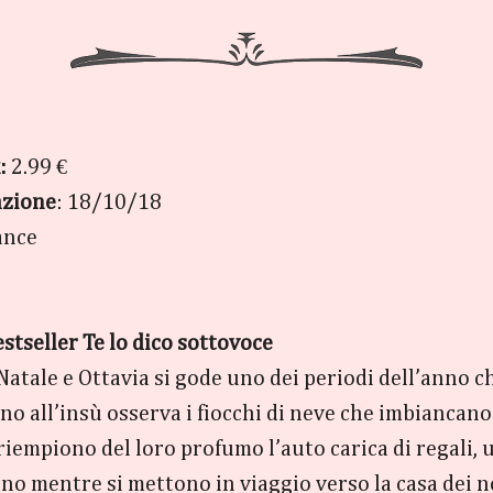
:
2.99 €
azione
: 18/10/18
ance
estseller Te lo dico sottovoce
i Natale e Ottavia si gode uno dei periodi dell’anno c
ino all’insù osserva i fiocchi di neve che imbiancano 
 riempiono del loro profumo l’auto carica di regali
no mentre si mettono in viaggio verso la casa dei non