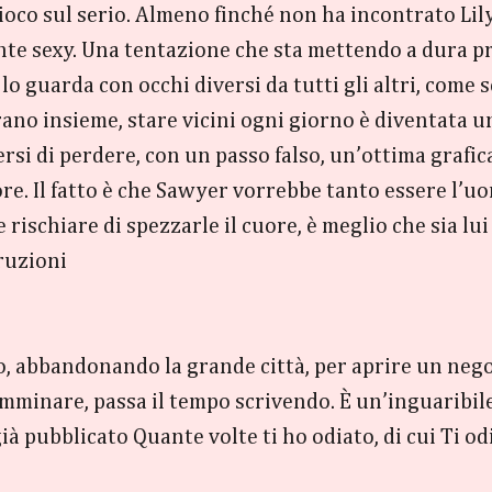
ioco sul serio. Almeno finché non ha incontrato Lily
te sexy. Una tentazione che sta mettendo a dura pr
 lo guarda con occhi diversi da tutti gli altri, com
ano insieme, stare vicini ogni giorno è diventata u
si di perdere, con un passo falso, un’ottima grafica
ore. Il fatto è che Sawyer vorrebbe tanto essere l’
 rischiare di spezzarle il cuore, è meglio che sia lu
truzioni
rio, abbandonando la grande città, per aprire un ne
amminare, passa il tempo scrivendo. È un’inguaribil
pubblicato Quante volte ti ho odiato, di cui Ti odi