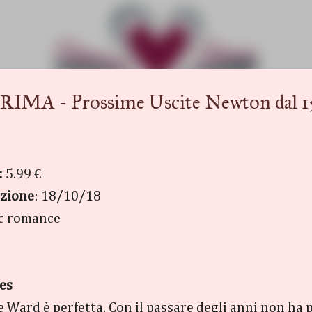
Passa ai contenuti principali
 Prossime Uscite Newton dal 15 a
:
5.99 €
azione
: 18/10/18
ic romance
es
se Ward è perfetta. Con il passare degli anni non ha p