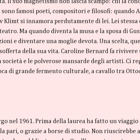
ittà. Il suo magnetismo non lascia scampo: chi la con
 sono famosi poeti, compositori e filosofi: quando A
v Klimt si innamora perdutamente di lei. Lei stessa 
 teatro. Ma quando diventa la musa e la sposa di Gust
ioni e diventare una moglie devota. Una scelta, quell
e sofferta della sua vita. Caroline Bernard fa riviver
a società e le polverose mansarde degli artisti. Ci r
ca di grande fermento culturale, a cavallo tra Ott
o nel 1961. Prima della laurea ha fatto un viaggio a
a pari, o grazie a borse di studio. Non riuscirebbe 