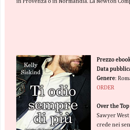
in Provenza o in Normandia. La Newton Comp
Prezzo eboo
Data pubblic
Genere
: Rom
ORDER
Over the Top
Sawyer West è
crede nei sen