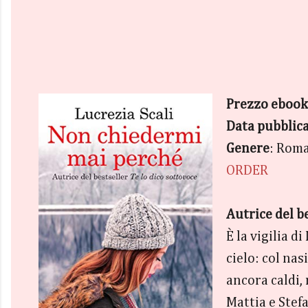
Prezzo ebook
Data pubblic
Genere
: Rom
ORDER
Autrice del b
È la vigilia d
cielo: col nas
ancora caldi,
Mattia e Stefa