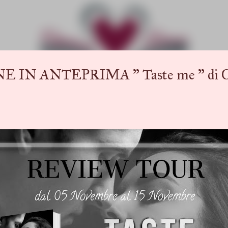
Passa ai contenuti principali
 ANTEPRIMA " Taste me " di Chia