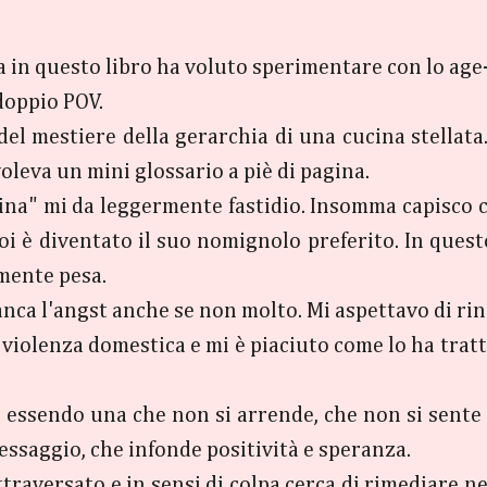
 Ma in questo libro ha voluto sperimentare con lo 
 doppio POV.
del mestiere della gerarchia di una cucina stella
oleva un mini glossario a piè di pagina.
zina" mi da leggermente fastidio. Insomma capisco c
poi è diventato il suo nomignolo preferito. In ques
emente pesa.
a l'angst anche se non molto. Mi aspettavo di rinc
a violenza domestica e mi è piaciuto come lo ha tratt
e essendo una che non si arrende, che non si sente 
essaggio, che infonde positività e speranza.
attraversato e in sensi di colpa cerca di rimediare n