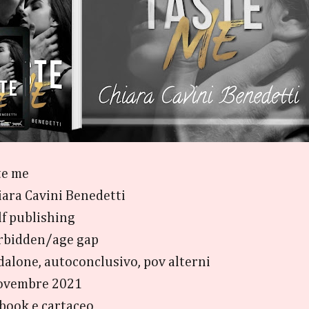
te me
ara Cavini Benedetti
lf publishing
rbidden/age gap
alone, autoconclusivo, pov alterni
ovembre 2021
Ebook e cartaceo