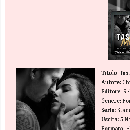
Titolo
: Tas
Autore:
Chi
Editore:
Se
Genere:
Fo
Serie:
Stand
Uscita:
5 N
Formato
: 