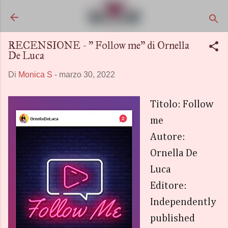
Passa ai contenuti principali
RECENSIONE - " Follow me" di Ornella
De Luca
Di
Monica S
-
marzo 30, 2022
Titolo: Follow
me
Autore:
Ornella De
Luca
Editore:
Independently
published