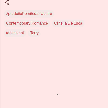
#prodottoFornitodall'autore
Contemporary Romance
Ornella De Luca
recensioni
Terry
C
o
m
m
e
n
t
i