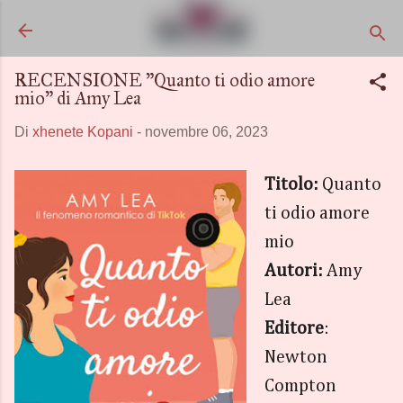
Passa ai contenuti principali
RECENSIONE "Quanto ti odio amore
mio" di Amy Lea
Di
xhenete Kopani
-
novembre 06, 2023
Titolo:
Quanto
ti odio amore
mio
Autori:
Amy
Lea
Editore
:
Newton
Compton