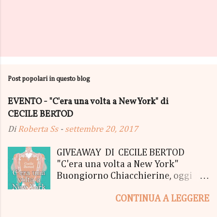
Post popolari in questo blog
EVENTO - "C'era una volta a New York" di
CECILE BERTOD
Di
Roberta Ss
-
settembre 20, 2017
GIVEAWAY DI CECILE BERTOD
"C'era una volta a New York"
Buongiorno Chiacchierine, oggi
siamo lieti di informarvi che
CONTINUA A LEGGERE
lanciamo il SUPER MEGA GIVEAWAY
di CECILE BERTOD per festeggiare