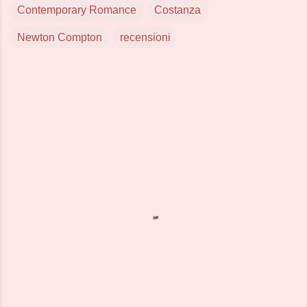
Contemporary Romance
Costanza
Newton Compton
recensioni
C
o
m
m
e
n
t
i