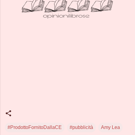
#ProdottoFornitoDallaCE
#pubblicità
Amy Lea