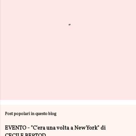
n
t
i
Post popolari in questo blog
EVENTO - "C'era una volta a New York" di