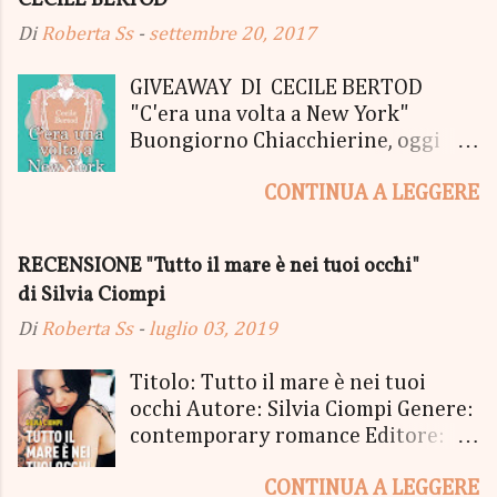
CECILE BERTOD
Di
Roberta Ss
-
settembre 20, 2017
GIVEAWAY DI CECILE BERTOD
"C'era una volta a New York"
Buongiorno Chiacchierine, oggi
siamo lieti di informarvi che
CONTINUA A LEGGERE
lanciamo il SUPER MEGA GIVEAWAY
di CECILE BERTOD per festeggiare
l'uscita del nuovo libro in uscita il
RECENSIONE "Tutto il mare è nei tuoi occhi"
05 Ottobre di "C'era una volta a
di Silvia Ciompi
New York", edito Newton Compton.
Un Giveaway molto ricco per la
Di
Roberta Ss
-
luglio 03, 2019
Fortunata Vincitrice del Primo
Premio, che si aggiudicherà tutto
Titolo: Tutto il mare è nei tuoi
in Un bel PACCO SORPRESA: - La
occhi Autore: Silvia Ciompi Genere:
Copia Cartacea di "C'era una volta a
contemporary romance Editore:
New York" - Una Copia Cartacea di
Sperling & Kupfer Data
"tutto ma non il mio Tailleur" - una
CONTINUA A LEGGERE
Pubblicazione: 4 giugno Formato: