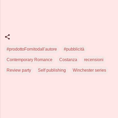
#prodottoFornitodall'autore
#pubblicità
Contemporary Romance
Costanza
recensioni
Review party
Self publishing
Winchester series
C
o
m
m
e