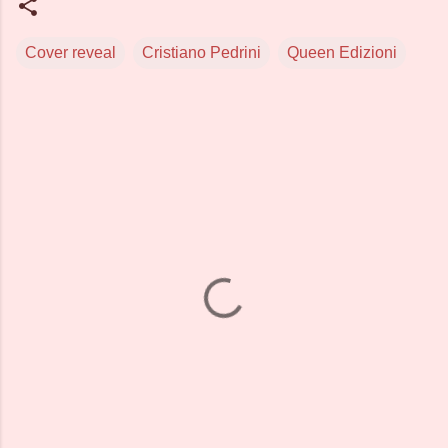
Cover reveal
Cristiano Pedrini
Queen Edizioni
C
o
m
m
e
n
t
i