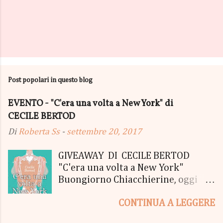
Post popolari in questo blog
EVENTO - "C'era una volta a New York" di
CECILE BERTOD
Di
Roberta Ss
-
settembre 20, 2017
GIVEAWAY DI CECILE BERTOD
"C'era una volta a New York"
Buongiorno Chiacchierine, oggi
siamo lieti di informarvi che
CONTINUA A LEGGERE
lanciamo il SUPER MEGA GIVEAWAY
di CECILE BERTOD per festeggiare