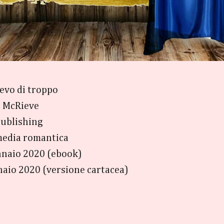
ievo di troppo
an McRieve
 Publishing
edia romantica
nnaio 2020 (ebook)
2020 (versione cartacea)