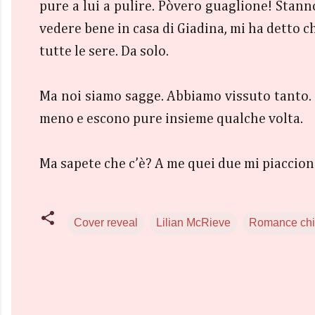
pure a lui a pulire. Pòvero guaglione! Stanno 
vedere bene in casa di Giadina, mi ha detto c
tutte le sere. Da solo.
Ma noi siamo sagge. Abbiamo vissuto tanto. 
meno e escono pure insieme qualche volta.
Ma sapete che c’è? A me quei due mi piaccio
Cover reveal
Lilian McRieve
Romance chic
C
o
m