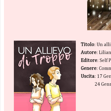
Titolo
: Un all
Autore
: Lili
Editore
: Self
Genere
: Comm
Uscita
: 17 Ge
24 Gennaio 