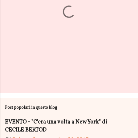
t
i
Post popolari in questo blog
EVENTO - "C'era una volta a New York" di
CECILE BERTOD