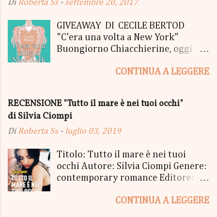
Di
Roberta Ss
-
settembre 20, 2017
GIVEAWAY DI CECILE BERTOD
"C'era una volta a New York"
Buongiorno Chiacchierine, oggi
siamo lieti di informarvi che
CONTINUA A LEGGERE
lanciamo il SUPER MEGA GIVEAWAY
di CECILE BERTOD per festeggiare
l'uscita del nuovo libro in uscita il
RECENSIONE "Tutto il mare è nei tuoi occhi"
05 Ottobre di "C'era una volta a
di Silvia Ciompi
New York", edito Newton Compton.
Un Giveaway molto ricco per la
Di
Roberta Ss
-
luglio 03, 2019
Fortunata Vincitrice del Primo
Premio, che si aggiudicherà tutto
Titolo: Tutto il mare è nei tuoi
in Un bel PACCO SORPRESA: - La
occhi Autore: Silvia Ciompi Genere:
Copia Cartacea di "C'era una volta a
contemporary romance Editore:
New York" - Una Copia Cartacea di
Sperling & Kupfer Data
"tutto ma non il mio Tailleur" - una
CONTINUA A LEGGERE
Pubblicazione: 4 giugno Formato:
Mucchina Portachiavi - un
Ebook e Cartaceo Prezzo: 9.99 /