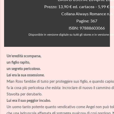
Prezzo: 13,90 € ed. cartacea - 5,99 € ed
Collana Always Romance n.4
Pagine: 367
ISBN: 97888603066
Disponible in versione digitale su tutti gli stores e in versione car
Un’eredità scomparsa,
un figlio rapito,
un segreto pericoloso.
Lei era la sua ossessione.
Mian Ross farebbe di tutto per proteggere suo figlio, e quando capisc
fa la cosa più pericolosa che esista: incrociare di nuovo il cammino d
Stavolta per derubarlo.
Lui era il suo peggior incubo.
Un uomo tanto potente quanto vendicativo come Angel non può tol
che una ladruncola affamata
gli sottragga qualcosa di così prezioso.