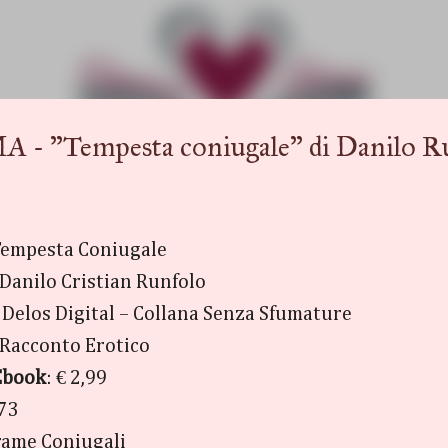
Passa ai contenuti principali
Tempesta coniugale" di Danilo Ru
Tempesta Coniugale
 Danilo Cristian Runfolo
: Delos Digital – Collana Senza Sfumature
 Racconto Erotico
Ebook
: € 2,99
 73
rame Coniugali