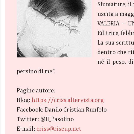
Sfumature, il
uscita a magg
VALERIA – UN
Editrice, febb
La sua scritt
dentro che rit
né il peso, d
persino di me”.
Pagine autore:
Blog:
https://criss.altervista.org
Facebook: Danilo Cristian Runfolo
Twitter: @Il_Pasolino
E-mail:
criss@riseup.net