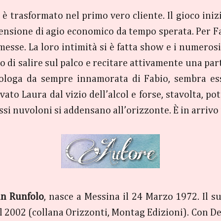
 è trasformato nel primo vero cliente. Il gioco iniz
imensione di agio economico da tempo sperata. Per F
sse. La loro intimità si è fatta show e i numerosi b
gio di salire sul palco e recitare attivamente una par
cologa da sempre innamorata di Fabio, sembra ess
ato Laura dal vizio dell’alcol e forse, stavolta, potr
rossi nuvoloni si addensano all’orizzonte. È in arriv
an Runfolo
, nasce a Messina il 24 Marzo 1972. Il 
l 2002 (collana Orizzonti, Montag Edizioni). Con Del