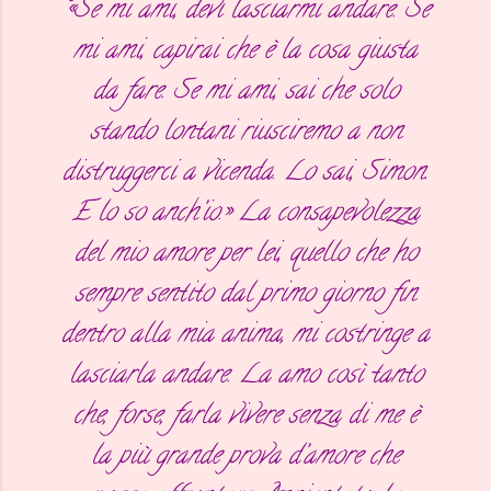
“«Se mi ami, devi lasciarmi andare. Se
mi ami, capirai che è la cosa giusta
da fare. Se mi ami, sai che solo
stando lontani riusciremo a non
distruggerci a vicenda. Lo sai, Simon.
E lo so anch’io.» La consapevolezza
del mio amore per lei, quello che ho
sempre sentito dal primo giorno fin
dentro alla mia anima, mi costringe a
lasciarla andare. La amo così tanto
che, forse, farla vivere senza di me è
la più grande prova d’amore che