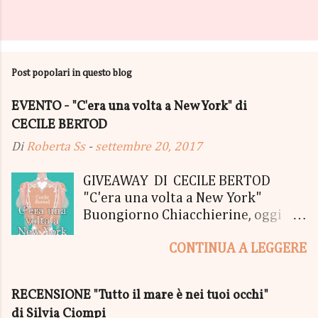
Post popolari in questo blog
EVENTO - "C'era una volta a New York" di
CECILE BERTOD
Di
Roberta Ss
-
settembre 20, 2017
GIVEAWAY DI CECILE BERTOD
"C'era una volta a New York"
Buongiorno Chiacchierine, oggi
siamo lieti di informarvi che
CONTINUA A LEGGERE
lanciamo il SUPER MEGA GIVEAWAY
di CECILE BERTOD per festeggiare
l'uscita del nuovo libro in uscita il
RECENSIONE "Tutto il mare è nei tuoi occhi"
05 Ottobre di "C'era una volta a
di Silvia Ciompi
New York", edito Newton Compton.