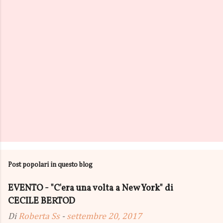
i
Post popolari in questo blog
EVENTO - "C'era una volta a New York" di
CECILE BERTOD
Di
Roberta Ss
-
settembre 20, 2017