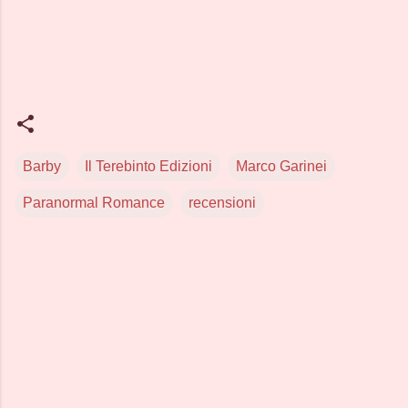
Barby
Il Terebinto Edizioni
Marco Garinei
Paranormal Romance
recensioni
C
o
m
m
e
n
t