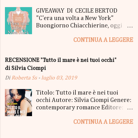
GIVEAWAY DI CECILE BERTOD
"C'era una volta a New York"
Buongiorno Chiacchierine, oggi
siamo lieti di informarvi che
CONTINUA A LEGGERE
lanciamo il SUPER MEGA GIVEAWAY
di CECILE BERTOD per festeggiare
l'uscita del nuovo libro in uscita il
RECENSIONE "Tutto il mare è nei tuoi occhi"
05 Ottobre di "C'era una volta a
di Silvia Ciompi
New York", edito Newton Compton.
Un Giveaway molto ricco per la
Di
Roberta Ss
-
luglio 03, 2019
Fortunata Vincitrice del Primo
Premio, che si aggiudicherà tutto
Titolo: Tutto il mare è nei tuoi
in Un bel PACCO SORPRESA: - La
occhi Autore: Silvia Ciompi Genere:
Copia Cartacea di "C'era una volta a
contemporary romance Editore:
New York" - Una Copia Cartacea di
Sperling & Kupfer Data
"tutto ma non il mio Tailleur" - una
CONTINUA A LEGGERE
Pubblicazione: 4 giugno Formato:
Mucchina Portachiavi - un
Ebook e Cartaceo Prezzo: 9.99 /
Segnalibro - una Scatola di biscotti
15.21 «Allora, andiamo?» «Dove,