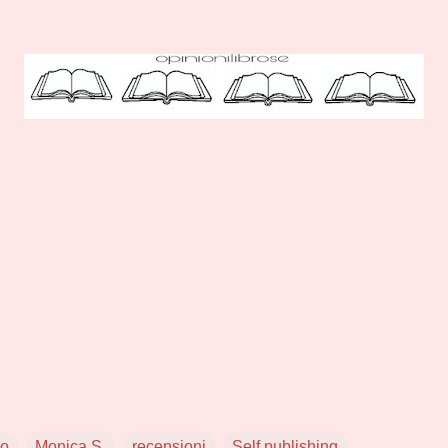
eo
Monica S.
recensioni
Self publishing