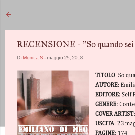
RECENSIONE - "So quando sei feli
Di
Monica S
-
maggio 25, 2018
TITOLO
: So qua
AUTORE
: Emil
EDITORE:
Self 
GENERE
: Cont
COVER ARTIST
USCITA
: 23 ma
PAGINE
: 174