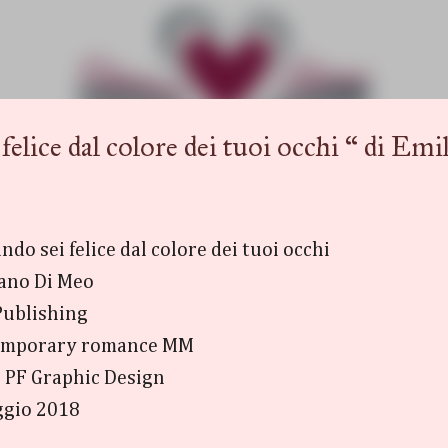
Passa ai contenuti principali
ce dal colore dei tuoi occhi “ di Em
ndo sei felice dal colore dei tuoi occhi
iano Di Meo
Publishing
emporary romance MM
: PF Graphic Design
ggio 2018