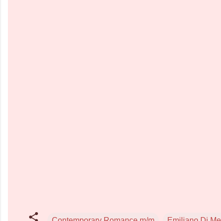
Contemporary Romance m/m
Emiliano Di M