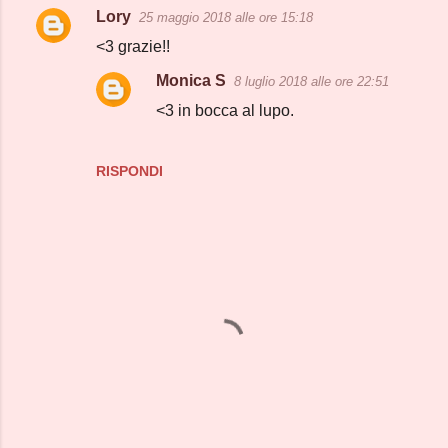
Lory
25 maggio 2018 alle ore 15:18
C
<3 grazie!!
o
Monica S
8 luglio 2018 alle ore 22:51
m
<3 in bocca al lupo.
m
e
n
RISPONDI
t
i