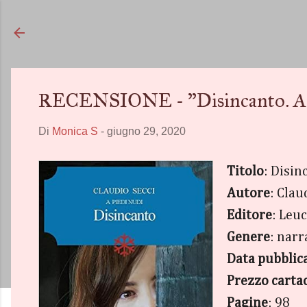
RECENSIONE - "Disincanto. A pi
Di
Monica S
-
giugno 29, 2020
Titolo
: Disin
Autore
: Clau
Editore
: Leu
Genere
: nar
Data pubblic
Prezzo carta
Pagine
: 98