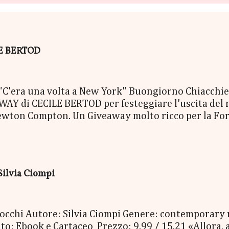
ILE BERTOD
era una volta a New York" Buongiorno Chiacchierin
Y di CECILE BERTOD per festeggiare l'uscita del nuo
ewton Compton. Un Giveaway molto ricco per la Fort
ACCO SORPRESA: - La Copia Cartacea di "C'era una vo
- una Mucchina Portachiavi - un Segnalibro - una Sca
enna Cecile Bertod - un biglietto per imbarcarsi su
 copia cartacea del nuovo libro "C'era una volta a N
Silvia Ciompi
oi occhi Autore: Silvia Ciompi Genere: contemporary
o: Ebook e Cartaceo Prezzo: 9.99 / 15.21 «Allora, a