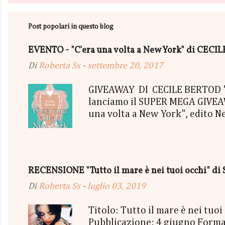
Post popolari in questo blog
EVENTO - "C'era una volta a New York" di CEC
Di
Roberta Ss
-
settembre 20, 2017
GIVEAWAY DI CECILE BERTOD "C'
lanciamo il SUPER MEGA GIVEAWA
una volta a New York", edito N
aggiudicherà tutto in Un bel P
"tutto ma non il mio Tailleur" 
con gommine a cuoricino - una P
secondo estratto ci sarà: - Una
RECENSIONE "Tutto il mare è nei tuoi occhi" di 
terminerà...
Di
Roberta Ss
-
luglio 03, 2019
Titolo: Tutto il mare è nei tu
Pubblicazione: 4 giugno Format