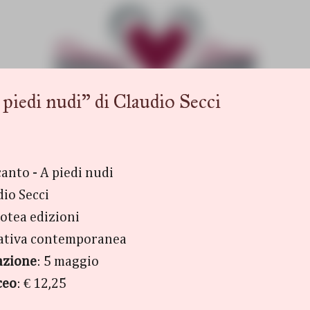
Passa ai contenuti principali
edi nudi" di Claudio Secci
canto - A piedi nudi
dio Secci
cotea edizioni
rativa contemporanea
azione
: 5 maggio
ceo
: € 12,25