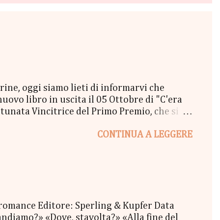
e, oggi siamo lieti di informarvi che
vo libro in uscita il 05 Ottobre di "C'era
unata Vincitrice del Primo Premio, che si
lta a New York" - Una Copia Cartacea di
CONTINUA A LEGGERE
tola di biscotti - un Messaggio in bottiglia
l Coraline 😉 - una Busta Booklovers Per il
ew York". Il Give parte oggi 20 Settembre e
 romance Editore: Sperling & Kupfer Data
ndiamo?» «Dove, stavolta?» «Alla fine del