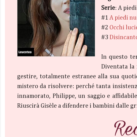
Serie
: A pied
#1
A piedi nu
#2
Occhi luci
#3
Disincant
In questo te
Diventata la
gestire, totalmente estranee alla sua quot
mistero da risolvere: perché tanta insisten
innamorato, Philippe, un saggio e affidabil
Riuscirà Gisèle a difendere i bambini dalle gri