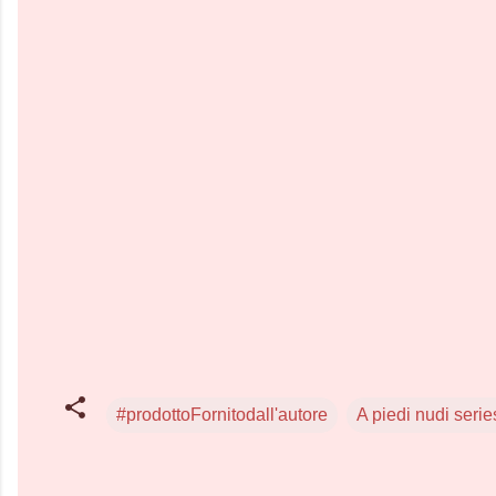
#prodottoFornitodall'autore
A piedi nudi serie
C