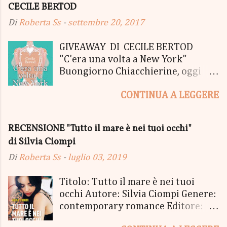
CECILE BERTOD
Di
Roberta Ss
-
settembre 20, 2017
GIVEAWAY DI CECILE BERTOD
"C'era una volta a New York"
Buongiorno Chiacchierine, oggi
siamo lieti di informarvi che
CONTINUA A LEGGERE
lanciamo il SUPER MEGA GIVEAWAY
di CECILE BERTOD per festeggiare
l'uscita del nuovo libro in uscita il
RECENSIONE "Tutto il mare è nei tuoi occhi"
05 Ottobre di "C'era una volta a
di Silvia Ciompi
New York", edito Newton Compton.
Un Giveaway molto ricco per la
Di
Roberta Ss
-
luglio 03, 2019
Fortunata Vincitrice del Primo
Premio, che si aggiudicherà tutto
Titolo: Tutto il mare è nei tuoi
in Un bel PACCO SORPRESA: - La
occhi Autore: Silvia Ciompi Genere:
Copia Cartacea di "C'era una volta a
contemporary romance Editore:
New York" - Una Copia Cartacea di
Sperling & Kupfer Data