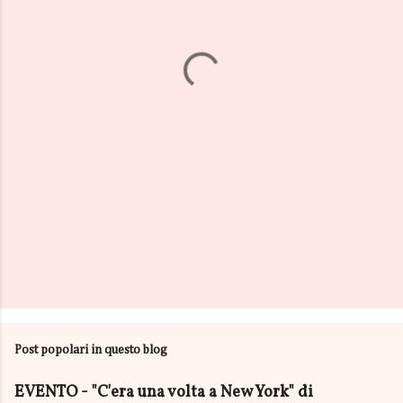
n
t
i
Post popolari in questo blog
EVENTO - "C'era una volta a New York" di