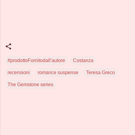
#prodottoFornitodall'autore
Costanza
recensioni
romance suspense
Teresa Greco
The Gemstone series
C
o
m
m
e