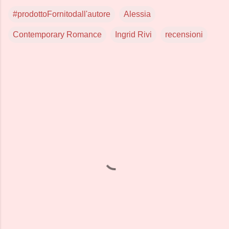
#prodottoFornitodall'autore
Alessia
Contemporary Romance
Ingrid Rivi
recensioni
C
o
m
m
e
n
t
i