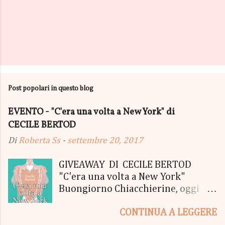
Post popolari in questo blog
EVENTO - "C'era una volta a New York" di
CECILE BERTOD
Di
Roberta Ss
-
settembre 20, 2017
GIVEAWAY DI CECILE BERTOD
"C'era una volta a New York"
Buongiorno Chiacchierine, oggi
siamo lieti di informarvi che
CONTINUA A LEGGERE
lanciamo il SUPER MEGA GIVEAWAY
di CECILE BERTOD per festeggiare