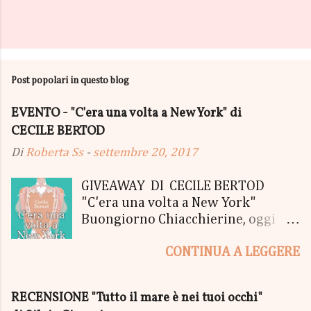
Post popolari in questo blog
EVENTO - "C'era una volta a New York" di
CECILE BERTOD
Di
Roberta Ss
-
settembre 20, 2017
GIVEAWAY DI CECILE BERTOD
"C'era una volta a New York"
Buongiorno Chiacchierine, oggi
siamo lieti di informarvi che
CONTINUA A LEGGERE
lanciamo il SUPER MEGA GIVEAWAY
di CECILE BERTOD per festeggiare
l'uscita del nuovo libro in uscita il
RECENSIONE "Tutto il mare è nei tuoi occhi"
05 Ottobre di "C'era una volta a